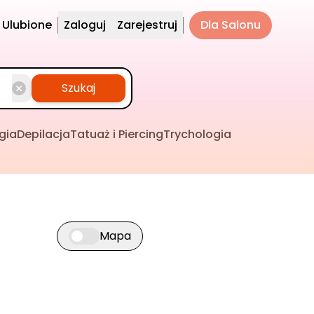
Ulubione
Zaloguj
Zarejestruj
Dla Salonu
Szukaj
gia
Depilacja
Tatuaż i Piercing
Trychologia
Mapa
Przełącz widok mapy