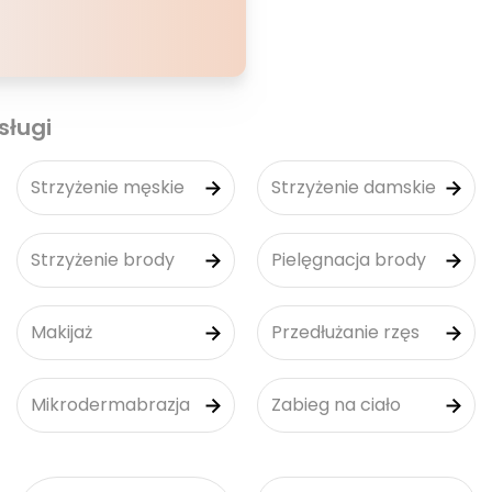
sługi
Strzyżenie męskie
Strzyżenie damskie
Strzyżenie brody
Pielęgnacja brody
Makijaż
Przedłużanie rzęs
Mikrodermabrazja
Zabieg na ciało