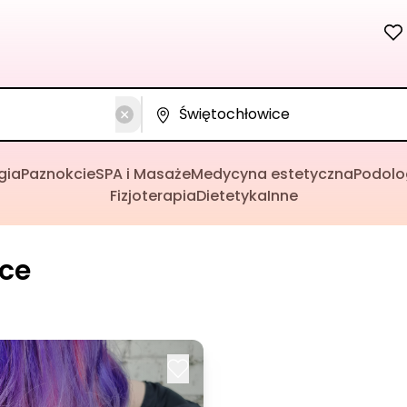
gia
Paznokcie
SPA i Masaże
Medycyna estetyczna
Podolo
Fizjoterapia
Dietetyka
Inne
ce