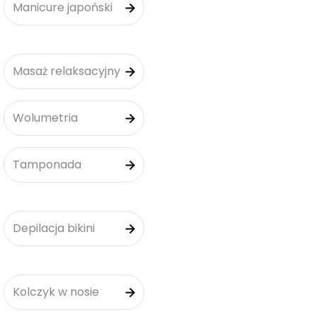
Manicure japoński
Masaż relaksacyjny
Wolumetria
Tamponada
Depilacja bikini
Kolczyk w nosie