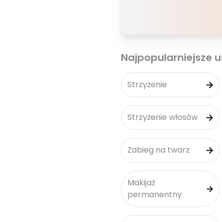
Najpopularniejsze u
Strzyżenie
Strzyżenie włosów
Zabieg na twarz
Makijaż
permanentny