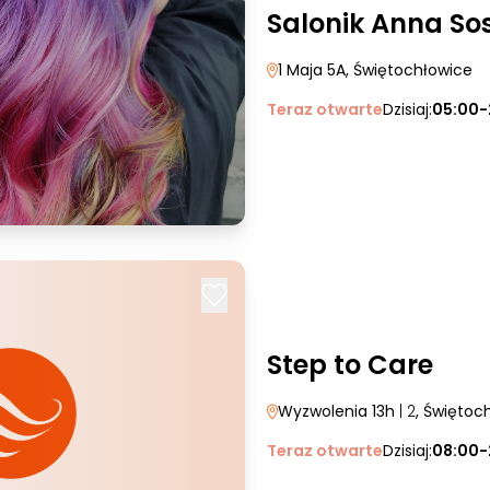
Salonik Anna So
1 Maja 5A
, Świętochłowice
Teraz otwarte
Dzisiaj:
05:00-
Step to Care
Wyzwolenia 13h
| 2
, Świętoc
Teraz otwarte
Dzisiaj:
08:00-