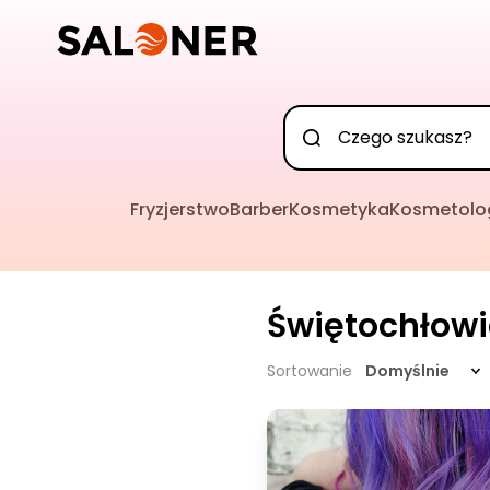
Fryzjerstwo
Barber
Kosmetyka
Kosmetolo
Świętochłowi
Sortowanie
Domyślnie