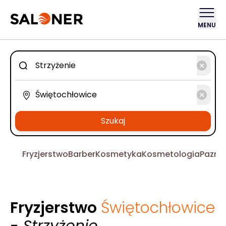
MENU
Szukaj
Fryzjerstwo
Barber
Kosmetyka
Kosmetologia
Pazno
Fryzjerstwo
Świętochłowice