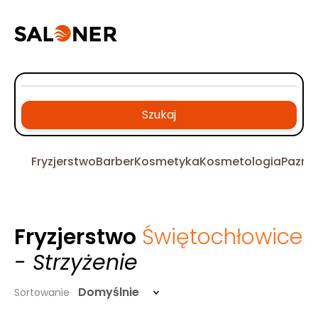
Szukaj
Fryzjerstwo
Barber
Kosmetyka
Kosmetologia
Pazno
Fryzjerstwo
Świętochłowice
- Strzyżenie
Domyślnie
Sortowanie