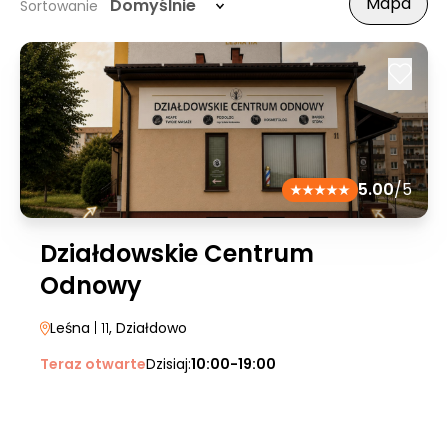
Mapa
Domyślnie
Sortowanie
5.00
/5
Działdowskie Centrum
Odnowy
Leśna
| 11
, Działdowo
Teraz otwarte
Dzisiaj:
10:00-19:00