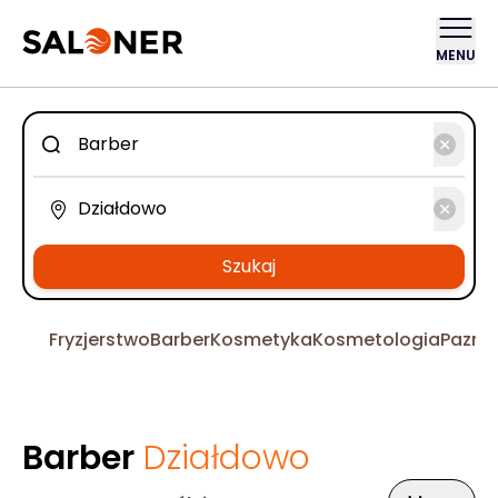
MENU
Szukaj
Fryzjerstwo
Barber
Kosmetyka
Kosmetologia
Pazno
Barber
Działdowo