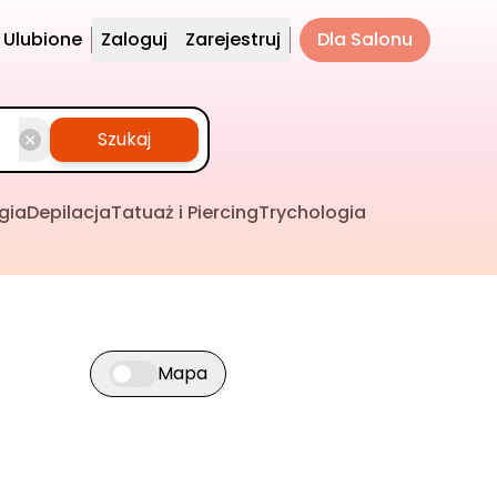
Ulubione
Zaloguj
Zarejestruj
Dla Salonu
Szukaj
gia
Depilacja
Tatuaż i Piercing
Trychologia
Mapa
Przełącz widok mapy