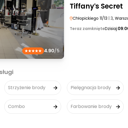
Tiffanyˈs Secret
Chłopickiego 11/13
| 3
, Wars
Teraz zamknięte
Dzisiaj:
09:0
4.90
/5
sługi
Strzyżenie brody
Pielęgnacja brody
Combo
Farbowanie brody