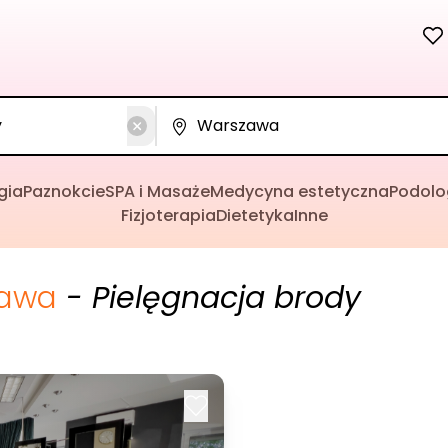
gia
Paznokcie
SPA i Masaże
Medycyna estetyczna
Podolo
Fizjoterapia
Dietetyka
Inne
awa
- Pielęgnacja brody