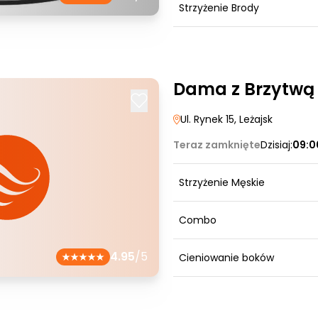
Strzyżenie Brody
Dama z Brzytwą
Ul. Rynek 15
, Leżajsk
Teraz zamknięte
Dzisiaj:
09:0
Strzyżenie Męskie
Combo
4.95
/5
Cieniowanie boków