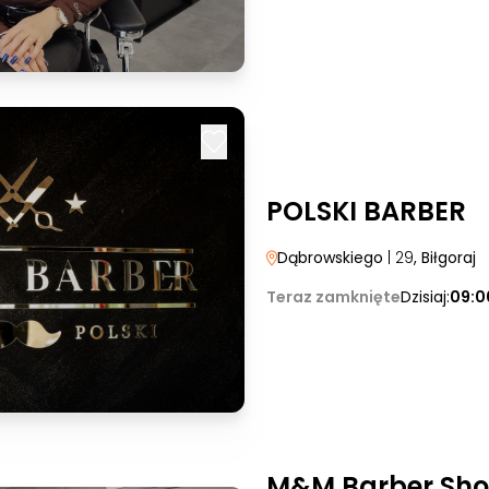
POLSKI BARBER
Dąbrowskiego
| 29
, Biłgoraj
Teraz zamknięte
Dzisiaj:
09:0
M&M Barber Sho