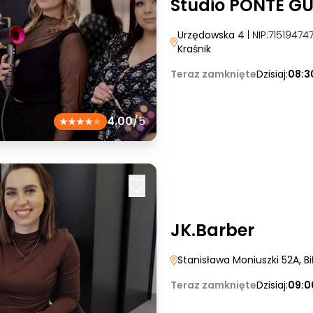
Studio PONTE G
Urzędowska 4
| NIP:7151947
Kraśnik
Teraz zamknięte
Dzisiaj:
08:3
4.00
/5
JK.Barber
Stanisława Moniuszki 52A
, B
Teraz zamknięte
Dzisiaj:
09:0