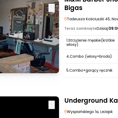
Bigas
Tadeusza Kościuszki 45
, No
Teraz zamknięte
Dzisiaj:
09:0
1.Strzyżenie męskie(krótkie
włosy)
4.Combo (włosy+broda)
5.Combo+gorący ręcznik
Underground Ka
Wyspiańskiego 1a
, Leżajsk