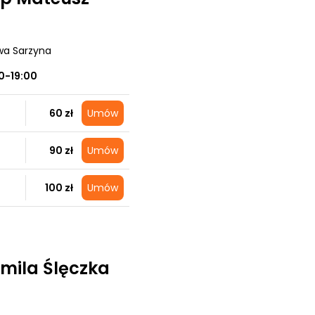
wa Sarzyna
0-19:00
60 zł
Umów
90 zł
Umów
100 zł
Umów
mila Ślęczka