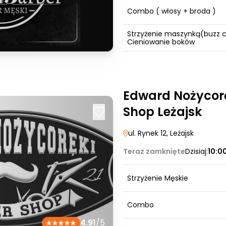
Combo ( włosy + broda )
Strzyżenie maszynką(buzz 
Cieniowanie boków
Edward Nożycorę
Shop Leżajsk
ul. Rynek 12
, Leżajsk
Teraz zamknięte
Dzisiaj:
10:0
Strzyżenie Męskie
Combo
4.91
/5