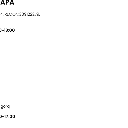
UAPA
474, REGON:389122279
,
0-18:00
iłgoraj
0-17:00