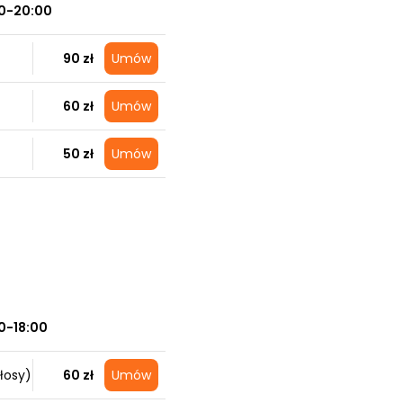
0-20:00
90 zł
Umów
60 zł
Umów
50 zł
Umów
0-18:00
łosy)
60 zł
Umów