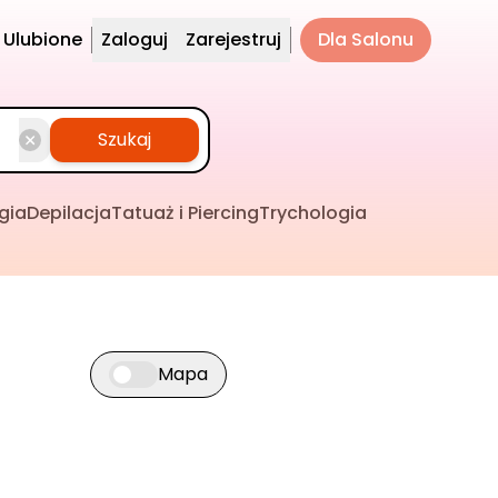
Ulubione
Zaloguj
Zarejestruj
Dla Salonu
Szukaj
gia
Depilacja
Tatuaż i Piercing
Trychologia
Mapa
Przełącz widok mapy