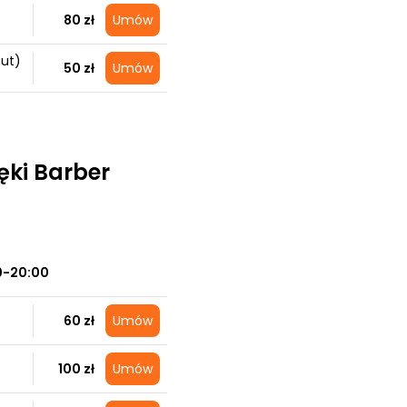
80 zł
Umów
cut)
50 zł
Umów
ki Barber
0-20:00
60 zł
Umów
100 zł
Umów