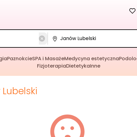
gia
Paznokcie
SPA i Masaże
Medycyna estetyczna
Podolo
Fizjoterapia
Dietetyka
Inne
Lubelski