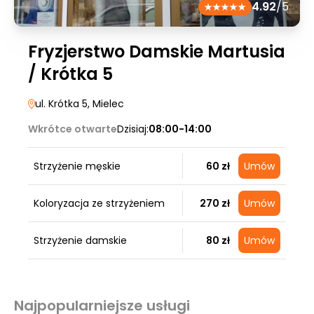
4.92
/5
Fryzjerstwo Damskie Martusia
/ Krótka 5
ul. Krótka 5
, Mielec
Wkrótce otwarte
Dzisiaj:
08:00-14:00
Strzyżenie męskie
60 zł
Umów
Koloryzacja ze strzyżeniem
270 zł
Umów
Strzyżenie damskie
80 zł
Umów
Najpopularniejsze usługi