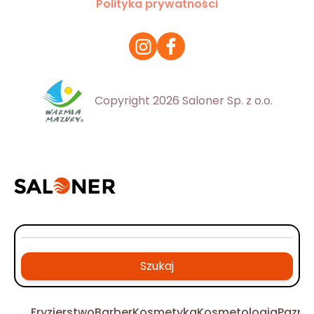
Polityka prywatności
Copyright 2026 Saloner Sp. z o.o.
Szukaj
Fryzjerstwo
Barber
Kosmetyka
Kosmetologia
Pazno