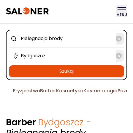
MENU
Szukaj
Fryzjerstwo
Barber
Kosmetyka
Kosmetologia
Pazno
Barber
Bydgoszcz
-