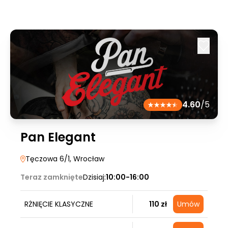
4.60
/5
Pan Elegant
Tęczowa 6/1
, Wrocław
Teraz zamknięte
Dzisiaj:
10:00-16:00
RŻNIĘCIE KLASYCZNE
110 zł
Umów