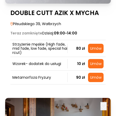
DOUBLE CUTT AZIK X MYCHA
Piłsudskiego 39
, Wałbrzych
Teraz zamknięte
Dzisiaj:
09:00-14:00
Strzyżenie męskie (High fade,
mid fade, low fade, special hai
80 zł
Umów
rcut)
Wzorek- dodatek do usługi
10 zł
Umów
Metamorfoza Fryzury
90 zł
Umów