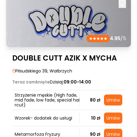
4.95
/5
DOUBLE CUTT AZIK X MYCHA
Piłsudskiego 39
, Wałbrzych
Teraz zamknięte
Dzisiaj:
09:00-14:00
Strzyżenie męskie (High fade,
mid fade, low fade, special hai
80 zł
Umów
rcut)
Wzorek- dodatek do usługi
10 zł
Umów
Metamorfoza Fryzury
90 zł
Umów