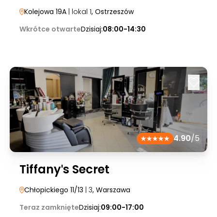
Kolejowa 19A
| lokal 1
, Ostrzeszów
Wkrótce otwarte
Dzisiaj:
08:00-14:30
4.90
/5
Tiffanyˈs Secret
Chłopickiego 11/13
| 3
, Warszawa
Teraz zamknięte
Dzisiaj:
09:00-17:00