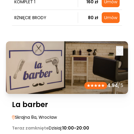
KOMPLET 1
160 zł
Umów
RŻNIĘCIE BRODY
80 zł
Umów
4.94
/5
La barber
Skrajna 8a
, Wrocław
Teraz zamknięte
Dzisiaj:
10:00-20:00