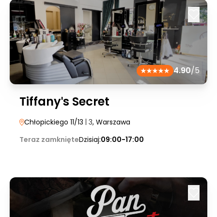
4.90
/5
Tiffanyˈs Secret
Chłopickiego 11/13
| 3
, Warszawa
Teraz zamknięte
Dzisiaj:
09:00-17:00