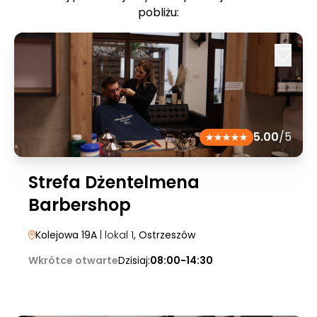
pobliżu:
5.00
/5
Strefa Dżentelmena
Barbershop
Kolejowa 19A
| lokal 1
, Ostrzeszów
Wkrótce otwarte
Dzisiaj:
08:00-14:30