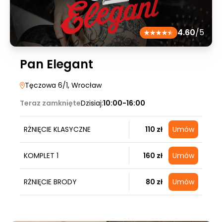
4.60
/5
Pan Elegant
Tęczowa 6/1
, Wrocław
Teraz zamknięte
Dzisiaj:
10:00-16:00
RŻNIĘCIE KLASYCZNE
110 zł
Umów
KOMPLET 1
160 zł
Umów
RŻNIĘCIE BRODY
80 zł
Umów