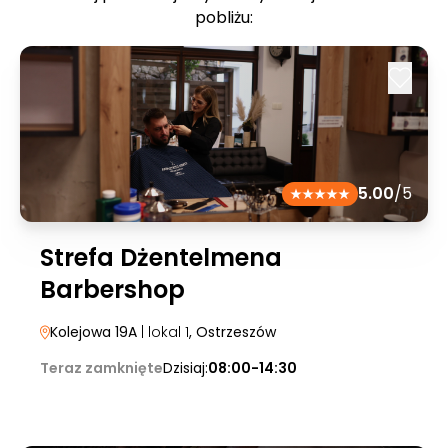
pobliżu:
5.00
/5
Strefa Dżentelmena
Barbershop
Kolejowa 19A
| lokal 1
, Ostrzeszów
Teraz zamknięte
Dzisiaj:
08:00-14:30