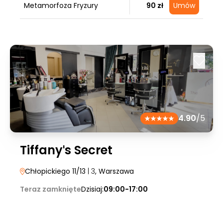
Metamorfoza Fryzury
90 zł
Umów
4.90
/5
Tiffanyˈs Secret
Chłopickiego 11/13
| 3
, Warszawa
Teraz zamknięte
Dzisiaj:
09:00-17:00