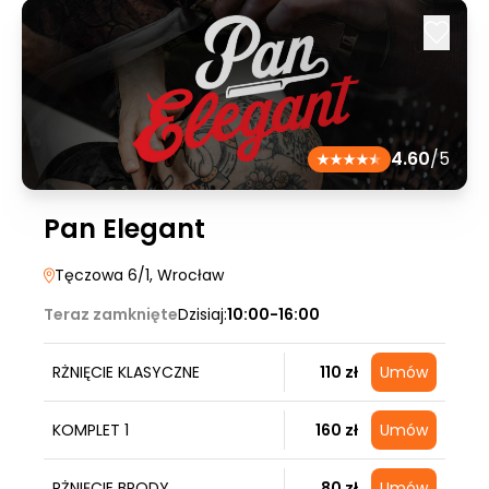
4.60
/5
Pan Elegant
Tęczowa 6/1
, Wrocław
Teraz zamknięte
Dzisiaj:
10:00-16:00
RŻNIĘCIE KLASYCZNE
110 zł
Umów
KOMPLET 1
160 zł
Umów
RŻNIĘCIE BRODY
80 zł
Umów