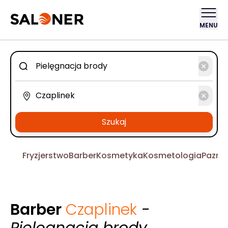
MENU
Szukaj
Fryzjerstwo
Barber
Kosmetyka
Kosmetologia
Pazno
Barber
Czaplinek
-