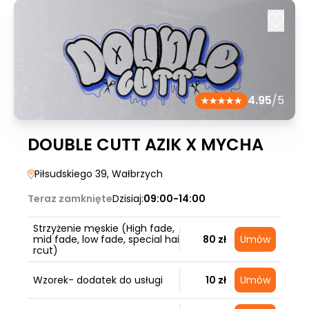
4.95
/5
DOUBLE CUTT AZIK X MYCHA
Piłsudskiego 39
, Wałbrzych
Teraz zamknięte
Dzisiaj:
09:00-14:00
Strzyżenie męskie (High fade,
mid fade, low fade, special hai
80 zł
Umów
rcut)
Wzorek- dodatek do usługi
10 zł
Umów