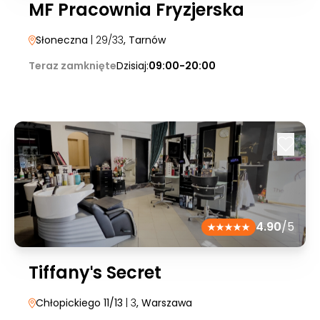
MF Pracownia Fryzjerska
Słoneczna
| 29/33
, Tarnów
Teraz zamknięte
Dzisiaj:
09:00-20:00
4.90
/5
Tiffanyˈs Secret
Chłopickiego 11/13
| 3
, Warszawa