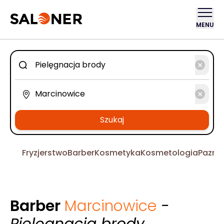
MENU
Szukaj
Fryzjerstwo
Barber
Kosmetyka
Kosmetologia
Pazno
Barber
Marcinowice
-