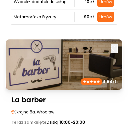
Wzorek- dodatek do usługi
10 zł
Umów
Metamorfoza Fryzury
90 zł
Umów
4.94
/5
La barber
Skrajna 8a
, Wrocław
Teraz zamknięte
Dzisiaj:
10:00-20:00