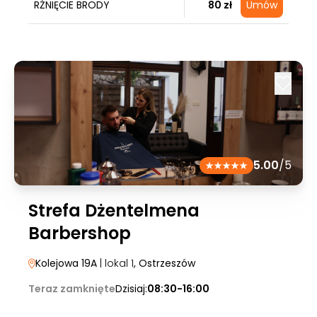
RŻNIĘCIE BRODY
80 zł
Umów
5.00
/5
Strefa Dżentelmena
Barbershop
Kolejowa 19A
| lokal 1
, Ostrzeszów
Teraz zamknięte
Dzisiaj:
08:30-16:00