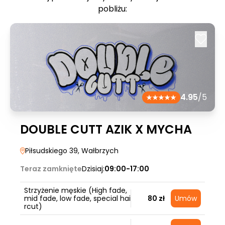
pobliżu:
4.95
/5
DOUBLE CUTT AZIK X MYCHA
Piłsudskiego 39
, Wałbrzych
Teraz zamknięte
Dzisiaj:
09:00-17:00
Strzyżenie męskie (High fade,
mid fade, low fade, special hai
80 zł
Umów
rcut)