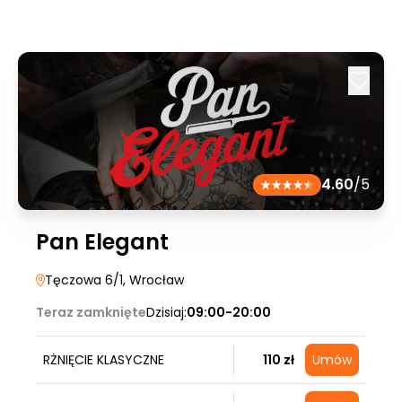
4.60
/5
Pan Elegant
Tęczowa 6/1
, Wrocław
Teraz zamknięte
Dzisiaj:
09:00-20:00
RŻNIĘCIE KLASYCZNE
110 zł
Umów