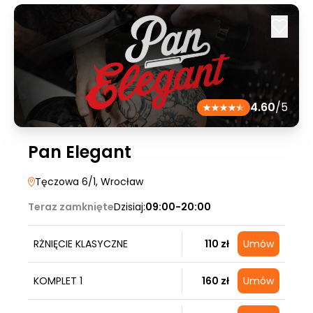
4.60
/5
Pan Elegant
Tęczowa 6/1
, Wrocław
Teraz zamknięte
Dzisiaj:
09:00-20:00
RŻNIĘCIE KLASYCZNE
110 zł
Umów
KOMPLET 1
160 zł
Umów