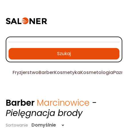
Szukaj
Fryzjerstwo
Barber
Kosmetyka
Kosmetologia
Pazno
Barber
Marcinowice
-
Pielęgnacja brody
Domyślnie
Sortowanie