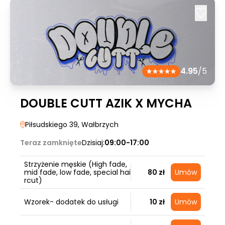
4.95
/5
DOUBLE CUTT AZIK X MYCHA
Piłsudskiego 39
, Wałbrzych
Teraz zamknięte
Dzisiaj:
09:00-17:00
Strzyżenie męskie (High fade,
mid fade, low fade, special hai
80 zł
Umów
rcut)
Wzorek- dodatek do usługi
10 zł
Umów