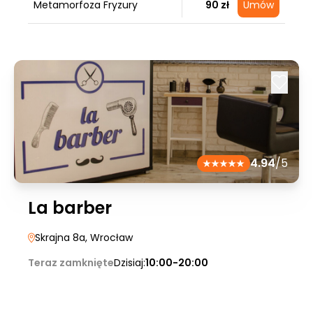
Metamorfoza Fryzury
90 zł
Umów
4.94
/5
La barber
Skrajna 8a
, Wrocław
Teraz zamknięte
Dzisiaj:
10:00-20:00