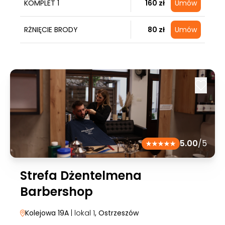
KOMPLET 1
160 zł
Umów
RŻNIĘCIE BRODY
80 zł
Umów
5.00
/5
Strefa Dżentelmena
Barbershop
Kolejowa 19A
| lokal 1
, Ostrzeszów