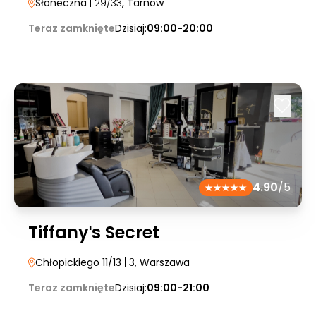
Słoneczna
| 29/33
, Tarnów
Teraz zamknięte
Dzisiaj:
09:00-20:00
4.90
/5
Tiffanyˈs Secret
Chłopickiego 11/13
| 3
, Warszawa
Teraz zamknięte
Dzisiaj:
09:00-21:00