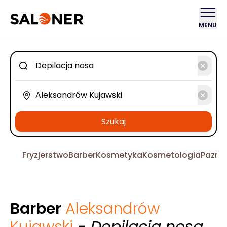
MENU
Szukaj
Fryzjerstwo
Barber
Kosmetyka
Kosmetologia
Pazno
Barber
Aleksandrów