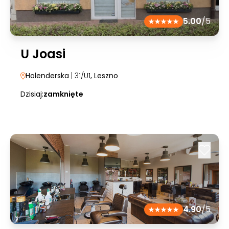
5.00
/5
U Joasi
Holenderska
| 31/U1
, Leszno
Dzisiaj:
zamknięte
4.90
/5