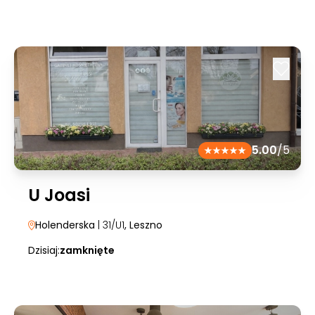
5.00
/5
U Joasi
Holenderska
| 31/U1
, Leszno
Dzisiaj:
zamknięte