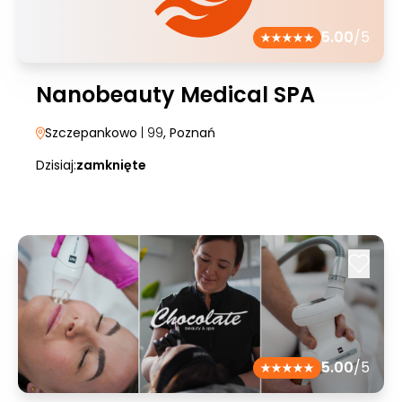
5.00
/5
Nanobeauty Medical SPA
Szczepankowo
| 99
, Poznań
Dzisiaj:
zamknięte
5.00
/5