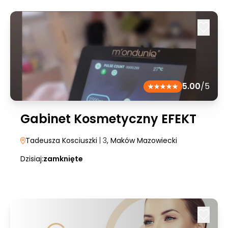
5.00
/5
Gabinet Kosmetyczny EFEKT
Tadeusza Kosciuszki
| 3
, Maków Mazowiecki
Dzisiaj:
zamknięte