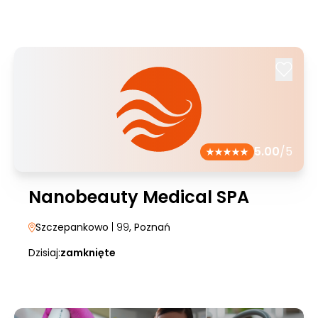
5.00
/5
Nanobeauty Medical SPA
Szczepankowo
| 99
, Poznań
Dzisiaj:
zamknięte