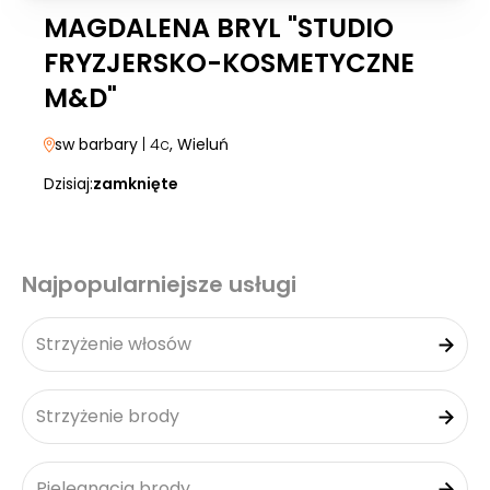
MAGDALENA BRYL "STUDIO
FRYZJERSKO-KOSMETYCZNE
M&D"
sw barbary
| 4c
, Wieluń
Dzisiaj:
zamknięte
Najpopularniejsze usługi
Strzyżenie włosów
Strzyżenie brody
Pielęgnacja brody