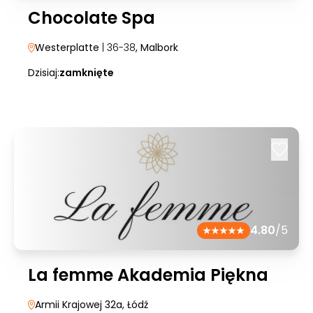
Chocolate Spa
Westerplatte
| 36-38
, Malbork
Dzisiaj:
zamknięte
4.80
/5
La femme Akademia Piękna
Armii Krajowej 32a
, Łódź