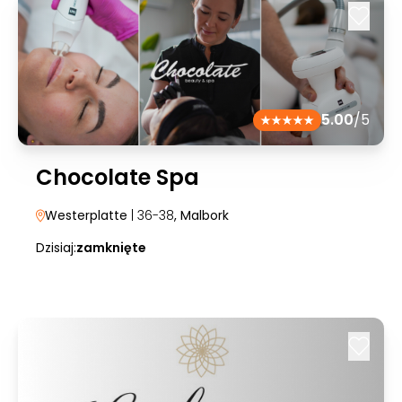
5.00
/5
Chocolate Spa
Westerplatte
| 36-38
, Malbork
Dzisiaj:
zamknięte