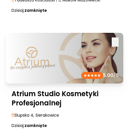
Tadeusza Kosciuszki
| 3
, Maków Mazowiecki
Dzisiaj:
zamknięte
5.00
/5
Atrium Studio Kosmetyki
Profesjonalnej
Slupska 4
, Sierakowice
Dzisiaj:
zamknięte