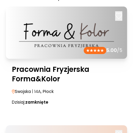
5.00
/5
Pracownia Fryzjerska
Forma&Kolor
Swojska
| 14A
, Płock
Dzisiaj:
zamknięte