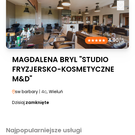
4.90
/5
MAGDALENA BRYL "STUDIO
FRYZJERSKO-KOSMETYCZNE
M&D"
sw barbary
| 4c
, Wieluń
Dzisiaj:
zamknięte
Najpopularniejsze usługi