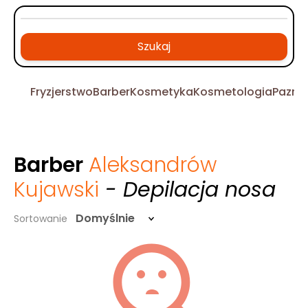
Szukaj
Fryzjerstwo
Barber
Kosmetyka
Kosmetologia
Pazno
Barber
Aleksandrów
Kujawski
- Depilacja nosa
Domyślnie
Sortowanie