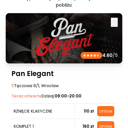
pobliżu:
4.60
/5
Pan Elegant
Tęczowa 6/1
, Wrocław
Teraz otwarte
Dzisiaj:
09:00-20:00
RŻNIĘCIE KLASYCZNE
110 zł
Umów
KOMPLET 1
160 zł
Umów