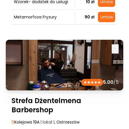
Wzorek- dodatek do usługi
10 zł
Umów
Metamorfoza Fryzury
90 zł
Umów
5.00
/5
Strefa Dżentelmena
Barbershop
Kolejowa 19A
| lokal 1
, Ostrzeszów