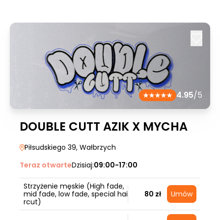
4.95
/5
DOUBLE CUTT AZIK X MYCHA
Piłsudskiego 39
, Wałbrzych
Teraz otwarte
Dzisiaj:
09:00-17:00
Strzyżenie męskie (High fade,
mid fade, low fade, special hai
80 zł
Umów
rcut)