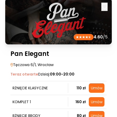
4.60
/5
Pan Elegant
Tęczowa 6/1
, Wrocław
Teraz otwarte
Dzisiaj:
09:00-20:00
RŻNIĘCIE KLASYCZNE
110 zł
Umów
KOMPLET 1
160 zł
Umów
RŻNIĘCIE BRODY
80 zł
Umów