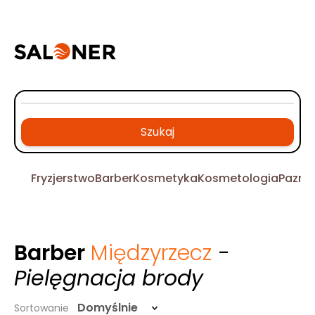
Szukaj
Fryzjerstwo
Barber
Kosmetyka
Kosmetologia
Pazno
Barber
Międzyrzecz
-
Pielęgnacja brody
Domyślnie
Sortowanie