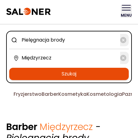
MENU
Szukaj
Fryzjerstwo
Barber
Kosmetyka
Kosmetologia
Pazno
Barber
Międzyrzecz
-