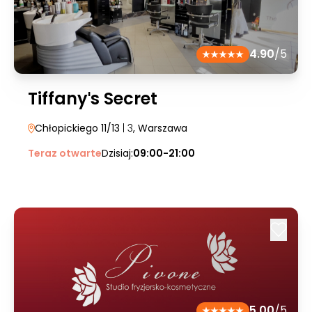
4.90
/5
Tiffanyˈs Secret
Chłopickiego 11/13
| 3
, Warszawa
Teraz otwarte
Dzisiaj:
09:00-21:00
5.00
/5