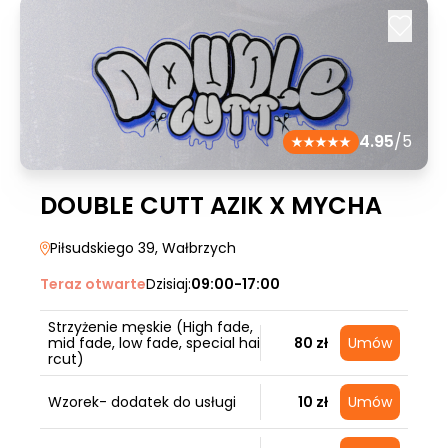
4.95
/5
DOUBLE CUTT AZIK X MYCHA
Piłsudskiego 39
, Wałbrzych
Teraz otwarte
Dzisiaj:
09:00-17:00
Strzyżenie męskie (High fade,
mid fade, low fade, special hai
80 zł
Umów
rcut)
Wzorek- dodatek do usługi
10 zł
Umów