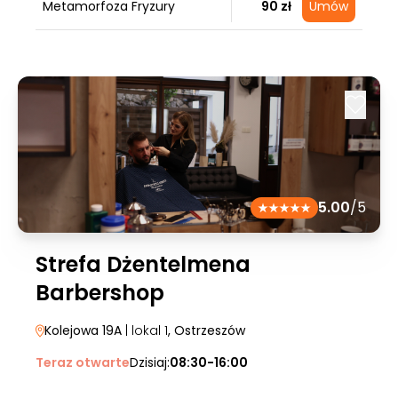
Metamorfoza Fryzury
90 zł
Umów
5.00
/5
Strefa Dżentelmena
Barbershop
Kolejowa 19A
| lokal 1
, Ostrzeszów
Teraz otwarte
Dzisiaj:
08:30-16:00