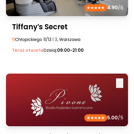
4.90
/5
Tiffanyˈs Secret
Chłopickiego 11/13
| 3
, Warszawa
Teraz otwarte
Dzisiaj:
09:00-21:00
5.00
/5