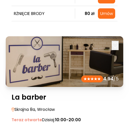
RŻNIĘCIE BRODY
80 zł
Umów
4.94
/5
La barber
Skrajna 8a
, Wrocław
Teraz otwarte
Dzisiaj:
10:00-20:00