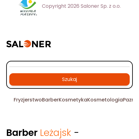
Copyright 2026 Saloner Sp. z o.o.
Szukaj
Fryzjerstwo
Barber
Kosmetyka
Kosmetologia
Pazno
Barber
Leżajsk
-