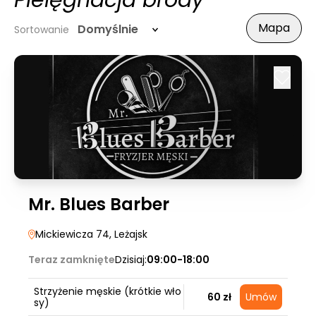
Pielęgnacja brody
Mapa
Domyślnie
Sortowanie
Mr. Blues Barber
Mickiewicza 74
, Leżajsk
Teraz zamknięte
Dzisiaj:
09:00-18:00
Strzyżenie męskie (krótkie wło
60 zł
Umów
sy)