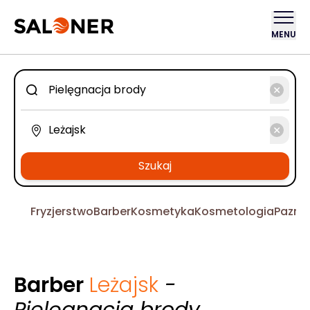
MENU
Szukaj
Fryzjerstwo
Barber
Kosmetyka
Kosmetologia
Pazno
Barber
Leżajsk
-