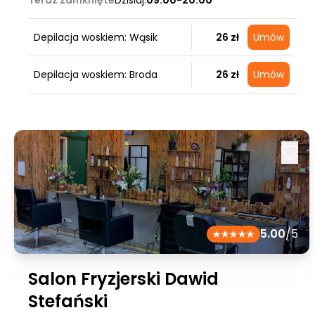
Teraz zamknięte
Dzisiaj:
09:00-20:00
Depilacja woskiem: Wąsik
26 zł
Umów
Depilacja woskiem: Broda
26 zł
Umów
5.00
/5
Salon Fryzjerski Dawid
Stefański