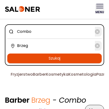
MENU
Szukaj
Fryzjerstwo
Barber
Kosmetyka
Kosmetologia
Pazno
Barber
Brzeg
- Combo