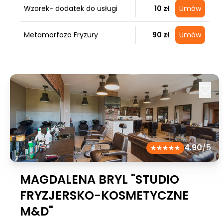
Wzorek- dodatek do usługi
10 zł
Umów
Metamorfoza Fryzury
90 zł
Umów
4.90
/5
MAGDALENA BRYL "STUDIO
FRYZJERSKO-KOSMETYCZNE
M&D"