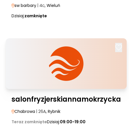
sw barbary
| 4c
, Wieluń
Dzisiaj:
zamknięte
salonfryzjerskiannamokrzycka
Chabrowa
| 26A
, Rybnik
Teraz zamknięte
Dzisiaj:
09:00-19:00