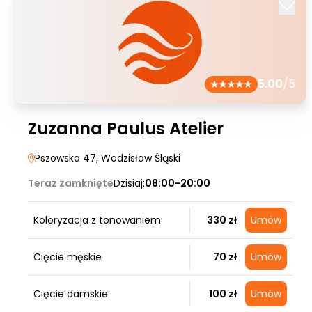
5.00
/5
Zuzanna Paulus Atelier
Pszowska 47
, Wodzisław Śląski
Teraz zamknięte
Dzisiaj:
08:00-20:00
Koloryzacja z tonowaniem
330 zł
Umów
Cięcie męskie
70 zł
Umów
Cięcie damskie
100 zł
Umów