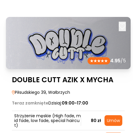
4.95
/5
DOUBLE CUTT AZIK X MYCHA
Piłsudskiego 39
, Wałbrzych
Teraz zamknięte
Dzisiaj:
09:00-17:00
Strzyżenie męskie (High fade, m
id fade, low fade, special haircu
80 zł
Umów
t)