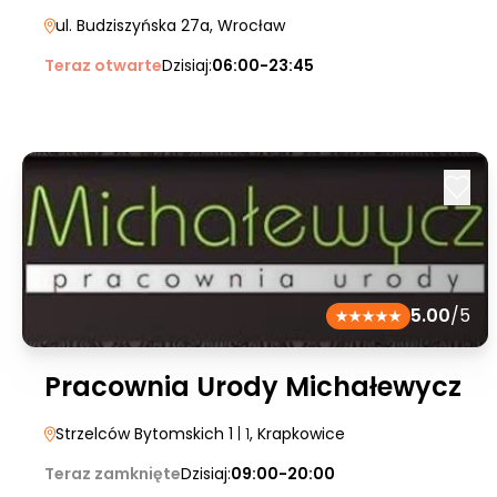
ul. Budziszyńska 27a
, Wrocław
Teraz otwarte
Dzisiaj:
06:00-23:45
5.00
/5
Pracownia Urody Michałewycz
Strzelców Bytomskich 1
| 1
, Krapkowice
Teraz zamknięte
Dzisiaj:
09:00-20:00