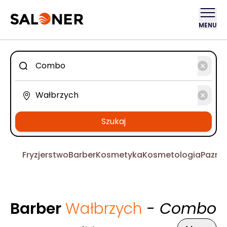
MENU
Szukaj
Fryzjerstwo
Barber
Kosmetyka
Kosmetologia
Pazno
Barber
Wałbrzych
- Combo