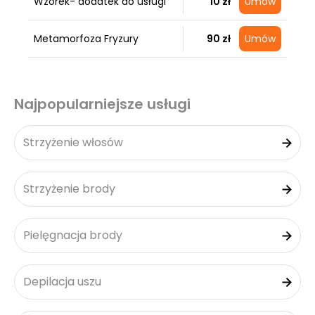
Wzorek- dodatek do usługi
10 zł
Umów
Metamorfoza Fryzury
90 zł
Umów
Najpopularniejsze usługi
Strzyżenie włosów
Strzyżenie brody
Pielęgnacja brody
Depilacja uszu