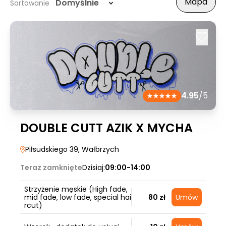
Mapa
Domyślnie
Sortowanie
4.95
/5
DOUBLE CUTT AZIK X MYCHA
Piłsudskiego 39
, Wałbrzych
Teraz zamknięte
Dzisiaj:
09:00-14:00
Strzyżenie męskie (High fade,
mid fade, low fade, special hai
80 zł
Umów
rcut)