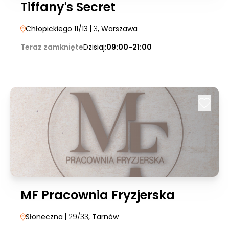
Tiffanyˈs Secret
Chłopickiego 11/13
| 3
, Warszawa
Teraz zamknięte
Dzisiaj:
09:00-21:00
MF Pracownia Fryzjerska
Słoneczna
| 29/33
, Tarnów