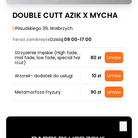
DOUBLE CUTT AZIK X MYCHA
Piłsudskiego 39
, Wałbrzych
Teraz zamknięte
Dzisiaj:
09:00-17:00
Strzyżenie męskie (High fade,
mid fade, low fade, special hai
80 zł
Umów
rcut)
Wzorek- dodatek do usługi
10 zł
Umów
Metamorfoza Fryzury
90 zł
Umów