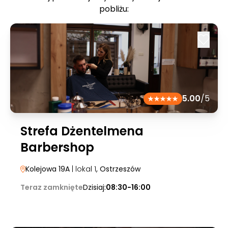
pobliżu:
5.00
/5
Strefa Dżentelmena
Barbershop
Kolejowa 19A
| lokal 1
, Ostrzeszów
Teraz zamknięte
Dzisiaj:
08:30-16:00