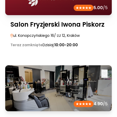
5.00
/5
Salon Fryzjerski Iwona Piskorz
ul. Konopczyńskiego 16/ LU 12
, Kraków
Teraz zamknięte
Dzisiaj:
10:00-20:00
4.90
/5