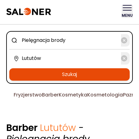
MENU
Szukaj
Fryzjerstwo
Barber
Kosmetyka
Kosmetologia
Pazno
Barber
Lututów
-