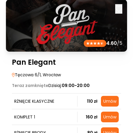
4.60
/5
Pan Elegant
Tęczowa 6/1
, Wrocław
Teraz zamknięte
Dzisiaj:
09:00-20:00
RŻNIĘCIE KLASYCZNE
110 zł
Umów
KOMPLET 1
160 zł
Umów
RŻNIĘCIE BRODY
80 zł
Umów