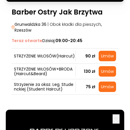
Barber Ostry Jak Brzytwa
Grunwaldzka 36
| Obok kładki dla pieszych
,
Rzeszów
Teraz otwarte
Dzisiaj:
09:00-20:45
STRZYŻENIE WŁOSÓW(Haircut)
90 zł
Umów
STRZYŻENIE WŁOSÓW+BRODA
130 zł
Umów
(Haircut&Beard)
Strzyżenie za okaz. Leg. Stude
75 zł
Umów
nckiej (Student Haircut)