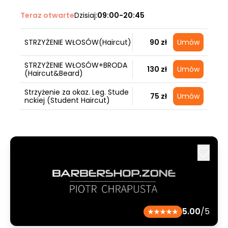
Teraz otwarte
Dzisiaj:
09:00-20:45
STRZYŻENIE WŁOSÓW(Haircut)
90 zł
Umów
STRZYŻENIE WŁOSÓW+BRODA
130 zł
Umów
(Haircut&Beard)
Strzyżenie za okaz. Leg. Stude
75 zł
Umów
nckiej (Student Haircut)
5.00
/5