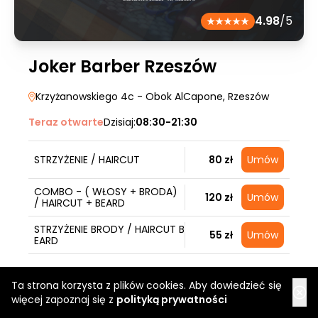
4.98
/5
Joker Barber Rzeszów
Krzyżanowskiego 4c - Obok AlCapone
, Rzeszów
Teraz otwarte
Dzisiaj:
08:30-21:30
STRZYŻENIE / HAIRCUT
80 zł
Umów
COMBO - ( WŁOSY + BRODA)
120 zł
Umów
/ HAIRCUT + BEARD
STRZYŻENIE BRODY / HAIRCUT B
55 zł
Umów
EARD
Ta strona korzysta z plików cookies. Aby dowiedzieć się
więcej zapoznaj się z
polityką prywatności