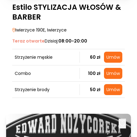
Estilo STYLIZACJA WŁOSÓW &
BARBER
Iwierzyce 190E
, Iwierzyce
Teraz otwarte
Dzisiaj:
08:00-20:00
Strzyżenie męskie
60 zł
Umów
Combo
100 zł
Umów
Strzyżenie brody
50 zł
Umów