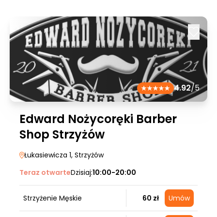
4.92
/5
Edward Nożycoręki Barber
Shop Strzyżów
Łukasiewicza 1
, Strzyżów
Teraz otwarte
Dzisiaj:
10:00-20:00
Strzyżenie Męskie
60 zł
Umów