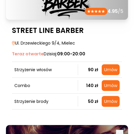
4.95
/5
STREET LINE BARBER
Ul. Drzewieckiego 9/4
, Mielec
Teraz otwarte
Dzisiaj:
09:00-20:00
Strzyżenie włosów
90 zł
Umów
Combo
140 zł
Umów
Strzyżenie brody
50 zł
Umów