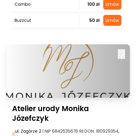
Combo
100 zł
Umów
Buzzcut
50 zł
Umów
Atelier urody Monika
Józefczyk
ul. Zagórze 2
| NIP 6842635676 REGON: 180929354
,