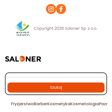
Copyright 2026 Saloner Sp. z o.o.
Szukaj
Fryzjerstwo
Barber
Kosmetyka
Kosmetologia
Pazno