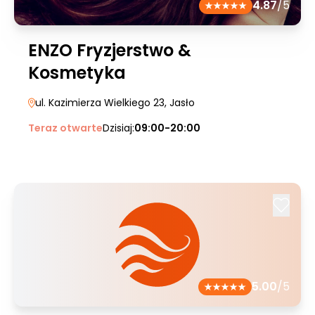
4.87
/5
ENZO Fryzjerstwo &
Kosmetyka
ul. Kazimierza Wielkiego 23
, Jasło
Teraz otwarte
Dzisiaj:
09:00-20:00
5.00
/5