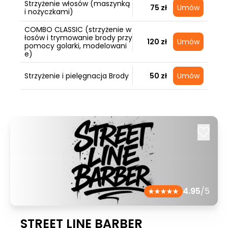
Strzyżenie włosów (maszynką
75 zł
Umów
i nożyczkami)
COMBO CLASSIC (strzyżenie w
łosów i trymowanie brody przy
120 zł
Umów
pomocy golarki, modelowani
e)
Strzyżenie i pielęgnacja Brody
50 zł
Umów
4.95
/5
STREET LINE BARBER