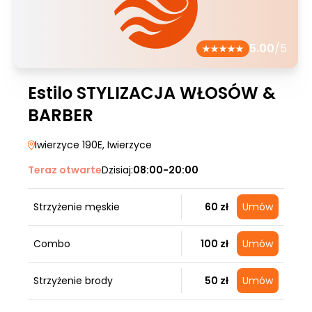
5.00
/5
Estilo STYLIZACJA WŁOSÓW &
BARBER
Iwierzyce 190E
, Iwierzyce
Teraz otwarte
Dzisiaj:
08:00-20:00
Strzyżenie męskie
60 zł
Umów
Combo
100 zł
Umów
Strzyżenie brody
50 zł
Umów