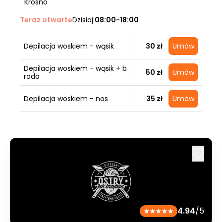
Krosno
Teraz otwarte
Dzisiaj:
08:00-18:00
Depilacja woskiem - wąsik
30 zł
Umów
Depilacja woskiem - wąsik + b
50 zł
Umów
roda
Depilacja woskiem - nos
35 zł
Umów
4.94
/5