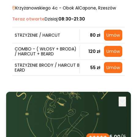
Krzyżanowskiego 4c - Obok AlCapone
, Rzeszów
Teraz otwarte
Dzisiaj:
08:30-21:30
STRZYŻENIE / HAIRCUT
80 zł
Umów
COMBO - ( WŁOSY + BRODA)
120 zł
Umów
/ HAIRCUT + BEARD
STRZYŻENIE BRODY / HAIRCUT B
55 zł
Umów
EARD
5.00
/5