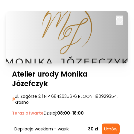
Atelier urody Monika
Józefczyk
ul. Zagórze 2
| NIP 6842635676 REGON: 180929354
,
Krosno
Teraz otwarte
Dzisiaj:
08:00-18:00
Depilacja woskiem - wąsik
30 zł
Umów