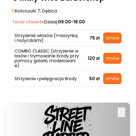
Kościuszki 7
, Dębica
Teraz otwarte
Dzisiaj:
09:00-18:00
Strzyżenie włosów (maszynką
75 zł
Umów
i nożyczkami)
COMBO CLASSIC (strzyżenie w
łosów i trymowanie brody przy
120 zł
Umów
pomocy golarki, modelowani
e)
Strzyżenie i pielęgnacja Brody
50 zł
Umów