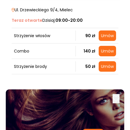
Ul. Drzewieckiego 9/4
, Mielec
Teraz otwarte
Dzisiaj:
09:00-20:00
Strzyżenie włosów
90 zł
Umów
Combo
140 zł
Umów
Strzyżenie brody
50 zł
Umów