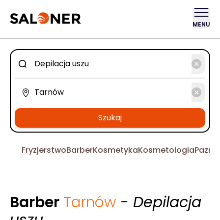
MENU
Szukaj
Fryzjerstwo
Barber
Kosmetyka
Kosmetologia
Pazno
Barber
Tarnów
- Depilacja