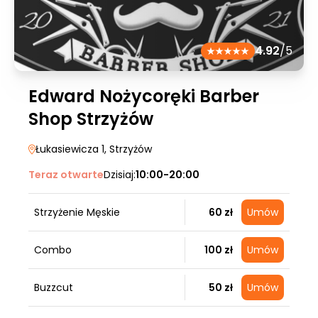
4.92
/5
Edward Nożycoręki Barber
Shop Strzyżów
Łukasiewicza 1
, Strzyżów
Teraz otwarte
Dzisiaj:
10:00-20:00
Strzyżenie Męskie
60 zł
Umów
Combo
100 zł
Umów
Buzzcut
50 zł
Umów