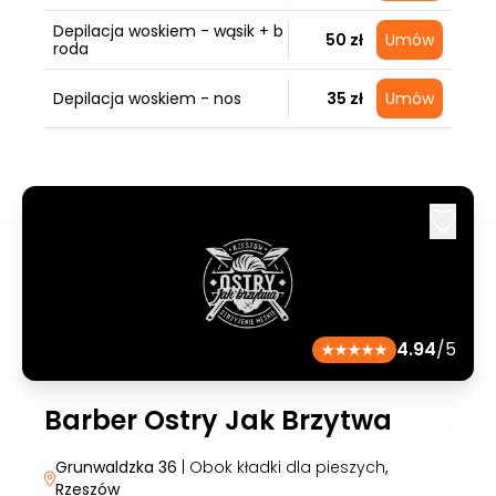
Depilacja woskiem - wąsik + b
50 zł
Umów
roda
Depilacja woskiem - nos
35 zł
Umów
4.94
/5
Barber Ostry Jak Brzytwa
Grunwaldzka 36
| Obok kładki dla pieszych
,
Rzeszów