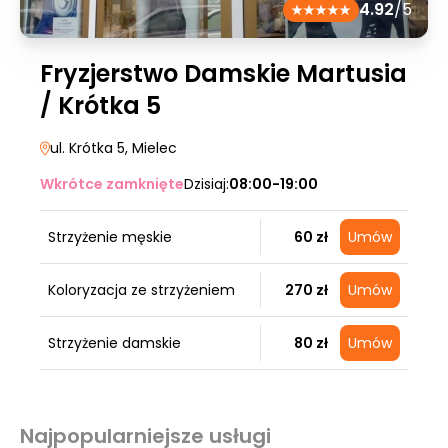
4.92
/5
Fryzjerstwo Damskie Martusia
/ Krótka 5
ul. Krótka 5
, Mielec
Wkrótce zamknięte
Dzisiaj:
08:00-19:00
Strzyżenie męskie
60 zł
Umów
Koloryzacja ze strzyżeniem
270 zł
Umów
Strzyżenie damskie
80 zł
Umów
Najpopularniejsze usługi