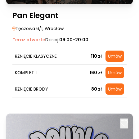
Pan Elegant
Tęczowa 6/1
, Wrocław
Teraz otwarte
Dzisiaj:
09:00-20:00
RŻNIĘCIE KLASYCZNE
110 zł
Umów
KOMPLET 1
160 zł
Umów
RŻNIĘCIE BRODY
80 zł
Umów