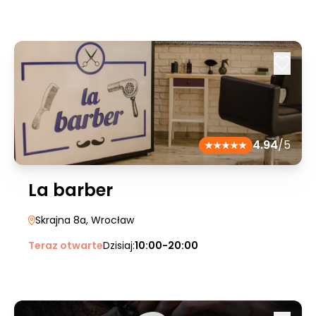
4.94
/5
La barber
Skrajna 8a
, Wrocław
Teraz otwarte
Dzisiaj:
10:00-20:00