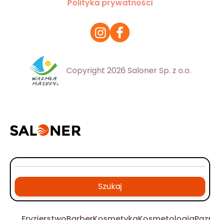
Polityka prywatności
Copyright 2026 Saloner Sp. z o.o.
Szukaj
Fryzjerstwo
Barber
Kosmetyka
Kosmetologia
Pazno