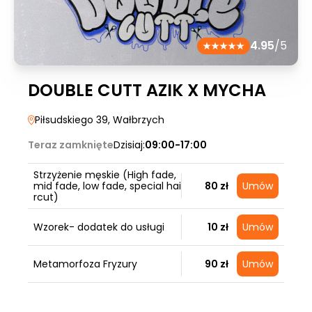
4.95
/5
DOUBLE CUTT AZIK X MYCHA
Piłsudskiego 39
, Wałbrzych
Teraz zamknięte
Dzisiaj:
09:00-17:00
Strzyżenie męskie (High fade,
mid fade, low fade, special hai
80 zł
Umów
rcut)
Wzorek- dodatek do usługi
10 zł
Umów
Metamorfoza Fryzury
90 zł
Umów