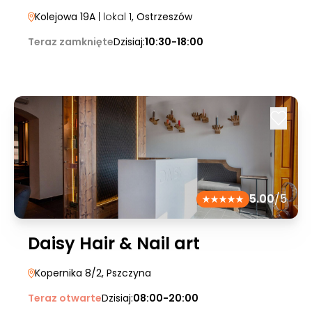
Kolejowa 19A
| lokal 1
, Ostrzeszów
Teraz zamknięte
Dzisiaj:
10:30-18:00
5.00
/5
Daisy Hair & Nail art
Kopernika 8/2
, Pszczyna
Teraz otwarte
Dzisiaj:
08:00-20:00