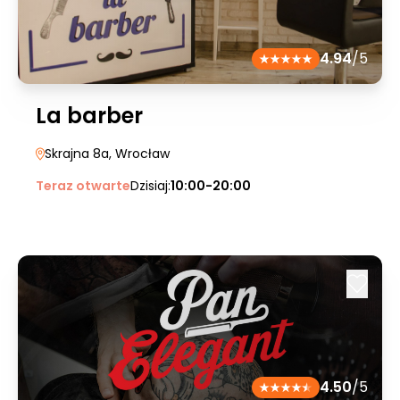
4.94
/5
La barber
Skrajna 8a
, Wrocław
Teraz otwarte
Dzisiaj:
10:00-20:00
4.50
/5