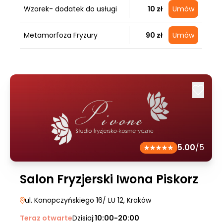
Wzorek- dodatek do usługi
10 zł
Umów
Metamorfoza Fryzury
90 zł
Umów
5.00
/5
Salon Fryzjerski Iwona Piskorz
ul. Konopczyńskiego 16/ LU 12
, Kraków
Teraz otwarte
Dzisiaj:
10:00-20:00