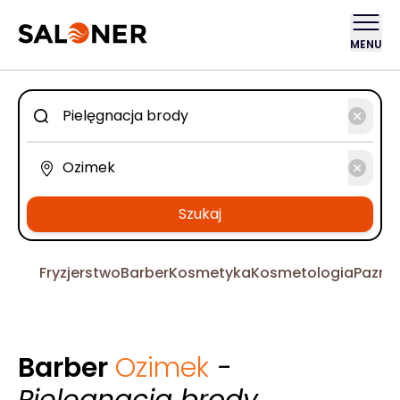
MENU
Szukaj
Fryzjerstwo
Barber
Kosmetyka
Kosmetologia
Pazno
Barber
Ozimek
-