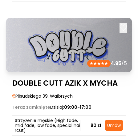
4.95
/5
DOUBLE CUTT AZIK X MYCHA
Piłsudskiego 39
, Wałbrzych
Teraz zamknięte
Dzisiaj:
09:00-17:00
Strzyżenie męskie (High fade,
mid fade, low fade, special hai
80 zł
Umów
rcut)