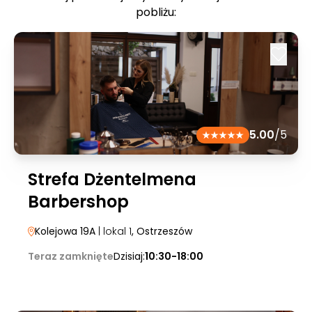
pobliżu:
5.00
/5
Strefa Dżentelmena
Barbershop
Kolejowa 19A
| lokal 1
, Ostrzeszów
Teraz zamknięte
Dzisiaj:
10:30-18:00