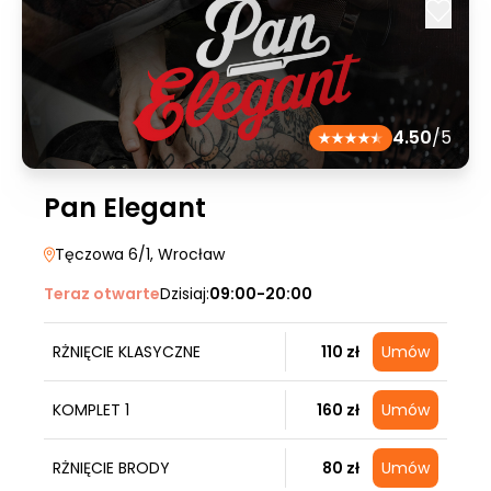
4.50
/5
Pan Elegant
Tęczowa 6/1
, Wrocław
Teraz otwarte
Dzisiaj:
09:00-20:00
RŻNIĘCIE KLASYCZNE
110 zł
Umów
KOMPLET 1
160 zł
Umów
RŻNIĘCIE BRODY
80 zł
Umów