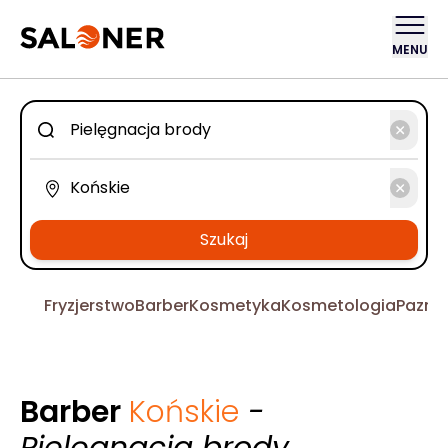
MENU
Szukaj
Fryzjerstwo
Barber
Kosmetyka
Kosmetologia
Pazno
Barber
Końskie
-