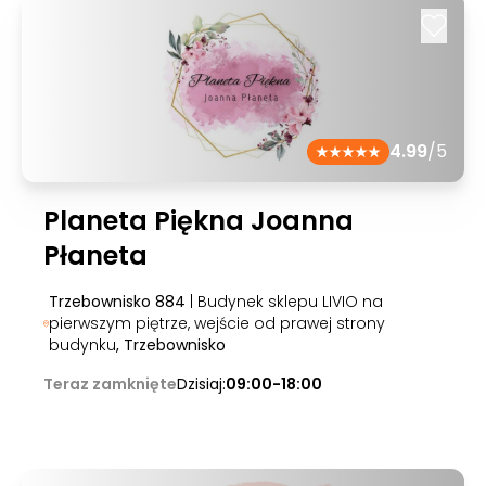
4.99
/5
Planeta Piękna Joanna
Płaneta
Trzebownisko 884
| Budynek sklepu LIVIO na
pierwszym piętrze, wejście od prawej strony
budynku
, Trzebownisko
Teraz zamknięte
Dzisiaj:
09:00-18:00