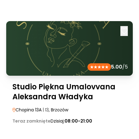
5.00
/5
Studio Piękna Umalovvana
Aleksandra Władyka
Chopina 13A
| 13
, Brzozów
Teraz zamknięte
Dzisiaj:
08:00-21:00