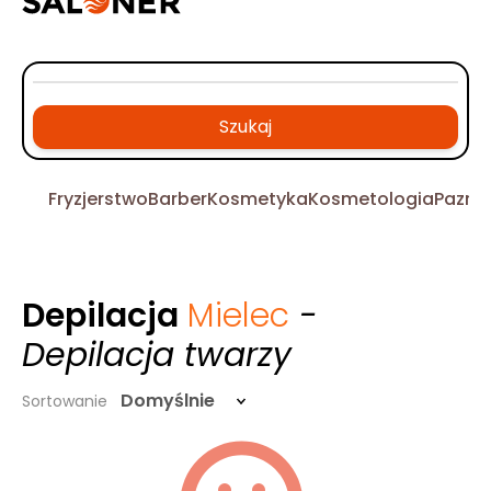
Szukaj
Fryzjerstwo
Barber
Kosmetyka
Kosmetologia
Pazno
Depilacja
Mielec
-
Depilacja twarzy
Domyślnie
Sortowanie