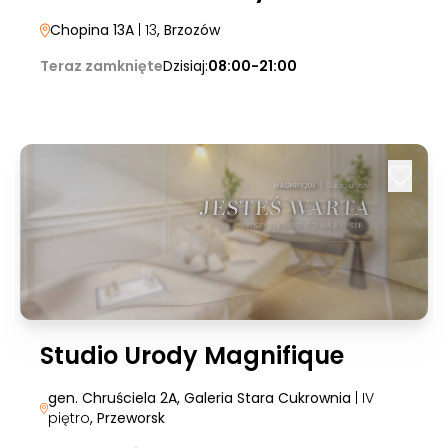
Chopina 13A
| 13
, Brzozów
Teraz zamknięte
Dzisiaj:
08:00-21:00
Studio Urody Magnifique
gen. Chruściela 2A, Galeria Stara Cukrownia
| IV
piętro
, Przeworsk