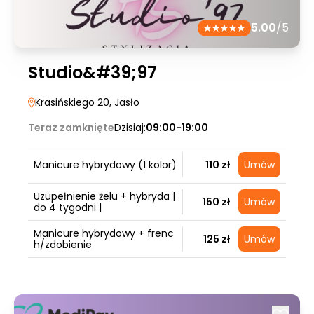
5.00
/5
Studio&#39;97
Krasińskiego 20
, Jasło
Teraz zamknięte
Dzisiaj:
09:00-19:00
Manicure hybrydowy (1 kolor)
110 zł
Umów
Uzupełnienie żelu + hybryda |
150 zł
Umów
do 4 tygodni |
Manicure hybrydowy + frenc
125 zł
Umów
h/zdobienie