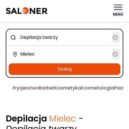
MENU
Szukaj
Fryzjerstwo
Barber
Kosmetyka
Kosmetologia
Pazno
Depilacja
Mielec
-