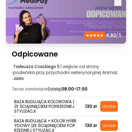
4.93
/5
Odpicowane
Tadeusza Czackiego 5
| wejście od strony
podwórka przy przychodni weterynaryjnej Animal
,
Jasło
Teraz zamknięte
Dzisiaj:
08:00-17:00
BAZA BUDUJĄCA KOLOROWA |
ZE ŚCIĄGNIĘCIEM POPRZEDNIEJ
130 zł
Umów
STYLIZACJI
BAZA BUDUJĄCA + KOLOR HYBR
YDOWY |ZE ŚCIĄGNIĘCIEM POP
130 zł
Umów
RZEDNIEJ STYLIZACJI