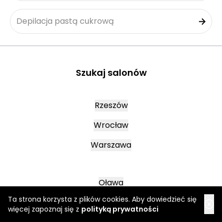
Depilacja pastą cukrową
Szukaj salonów
Rzeszów
Wrocław
Warszawa
Oława
Ta strona korzysta z plików cookies. Aby dowiedzieć się
Kraków
więcej zapoznaj się z
polityką prywatności