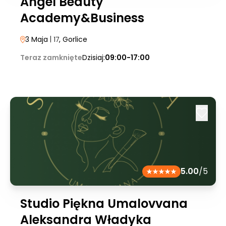
Angel Beauty
Academy&Business
3 Maja
| 17
, Gorlice
Teraz zamknięte
Dzisiaj:
09:00-17:00
5.00
/5
Studio Piękna Umalovvana
Aleksandra Władyka