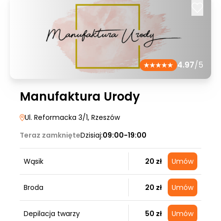
4.97
/5
Manufaktura Urody
Ul. Reformacka 3/1
, Rzeszów
Teraz zamknięte
Dzisiaj:
09:00-19:00
Wąsik
20 zł
Umów
Broda
20 zł
Umów
Depilacja twarzy
50 zł
Umów