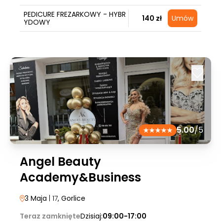
PEDICURE FREZARKOWY - HYBR
140 zł
Umów
YDOWY
5.00
/5
Angel Beauty
Academy&Business
3 Maja
| 17
, Gorlice
Teraz zamknięte
Dzisiaj:
09:00-17:00