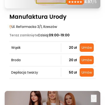
4.97
/5
Manufaktura Urody
Ul. Reformacka 3/1
, Rzeszów
Teraz zamknięte
Dzisiaj:
09:00-19:00
Wąsik
20 zł
Umów
Broda
20 zł
Umów
Depilacja twarzy
50 zł
Umów