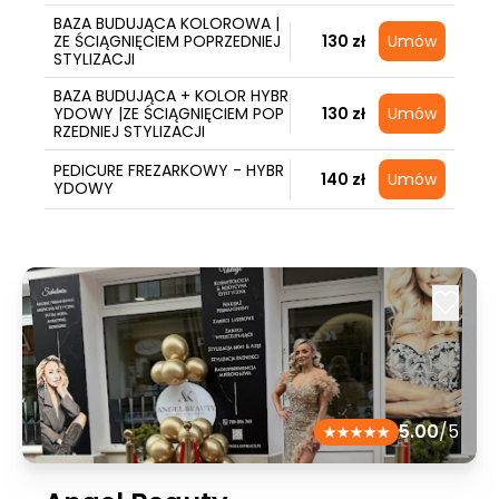
BAZA BUDUJĄCA KOLOROWA |
ZE ŚCIĄGNIĘCIEM POPRZEDNIEJ
130 zł
Umów
STYLIZACJI
BAZA BUDUJĄCA + KOLOR HYBR
YDOWY |ZE ŚCIĄGNIĘCIEM POP
130 zł
Umów
RZEDNIEJ STYLIZACJI
PEDICURE FREZARKOWY - HYBR
140 zł
Umów
YDOWY
5.00
/5