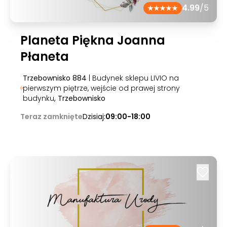
4.99
/5
Planeta Piękna Joanna
Płaneta
Trzebownisko 884
| Budynek sklepu LIVIO na
pierwszym piętrze, wejście od prawej strony
budynku
, Trzebownisko
Teraz zamknięte
Dzisiaj:
09:00-18:00