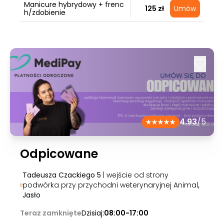
Manicure hybrydowy + frenc
125 zł
Umów
h/zdobienie
4.93
/5
Odpicowane
Tadeusza Czackiego 5
| wejście od strony
podwórka przy przychodni weterynaryjnej Animal
,
Jasło
Teraz zamknięte
Dzisiaj:
08:00-17:00