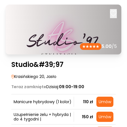
5.00
/5
Studio&#39;97
Krasińskiego 20
, Jasło
Teraz zamknięte
Dzisiaj:
09:00-19:00
Manicure hybrydowy (1 kolor)
110 zł
Umów
Uzupełnienie żelu + hybryda |
150 zł
Umów
do 4 tygodni |