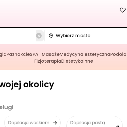
gia
Paznokcie
SPA i Masaże
Medycyna estetyczna
Podolo
Fizjoterapia
Dietetyka
Inne
wojej okolicy
sługi
Depilacja woskiem
Depilacja pastą