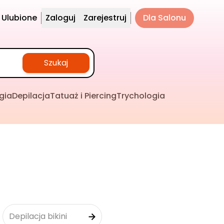
Ulubione
Zaloguj
Zarejestruj
Dla Salonu
Szukaj
gia
Depilacja
Tatuaż i Piercing
Trychologia
Depilacja bikini