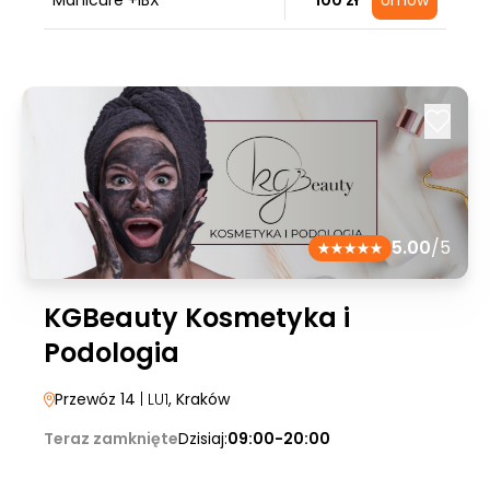
Manicure +IBX
100 zł
Umów
5.00
/5
KGBeauty Kosmetyka i
Podologia
Przewóz 14
| LU1
, Kraków
Teraz zamknięte
Dzisiaj:
09:00-20:00