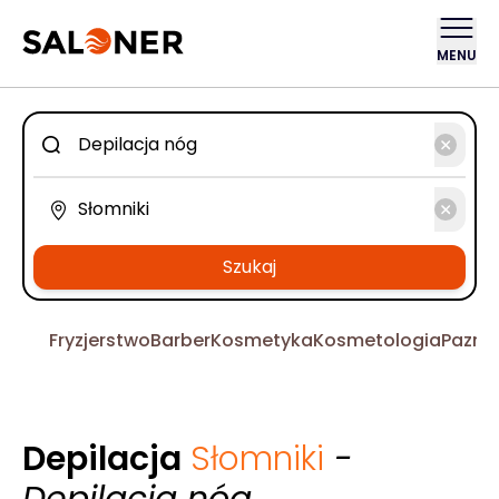
MENU
Szukaj
Fryzjerstwo
Barber
Kosmetyka
Kosmetologia
Pazno
Depilacja
Słomniki
-