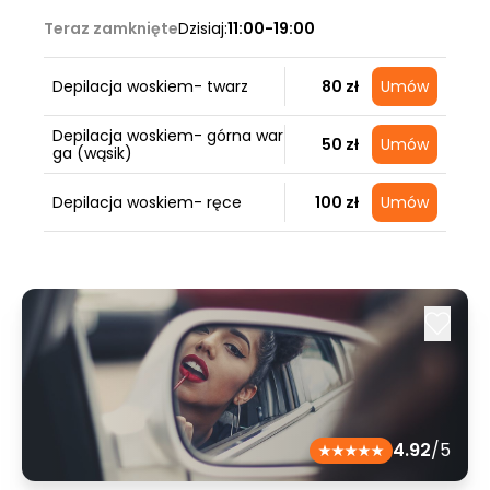
Teraz zamknięte
Dzisiaj:
11:00-19:00
Depilacja woskiem- twarz
80 zł
Umów
Depilacja woskiem- górna war
50 zł
Umów
ga (wąsik)
Depilacja woskiem- ręce
100 zł
Umów
4.92
/5