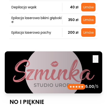
Depilacja wąsik
40 zł
Umów
Epilacja laserowa bikini głęboki
350 zł
Umów
e
Epilacja laserowa pachy
200 zł
Umów
5.00
/5
NO I PIĘKNIE