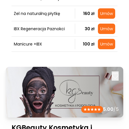
Żel na naturalną płytkę
160 zł
Umów
IBX Regeneracja Paznokci
30 zł
Umów
Manicure +IBX
100 zł
Umów
5.00
/5
KGBeauty Kosmetyka i