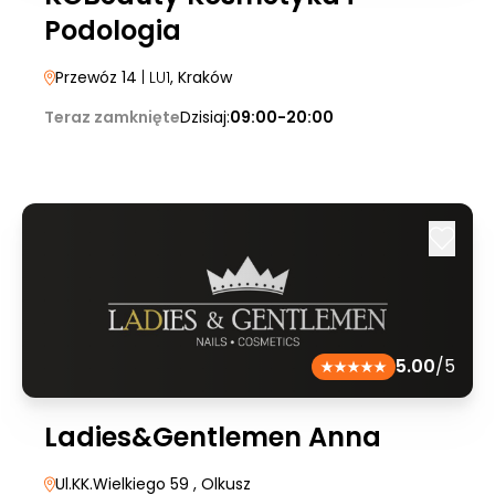
Podologia
Przewóz 14
| LU1
, Kraków
Teraz zamknięte
Dzisiaj:
09:00-20:00
5.00
/5
Ladies&Gentlemen Anna
Ul.KK.Wielkiego 59
, Olkusz