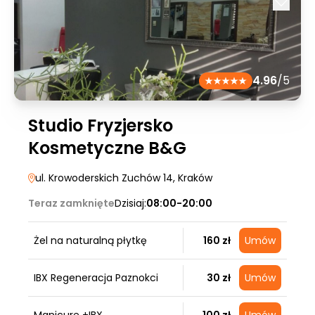
4.96
/5
Studio Fryzjersko
Kosmetyczne B&G
ul. Krowoderskich Zuchów 14
, Kraków
Teraz zamknięte
Dzisiaj:
08:00-20:00
Żel na naturalną płytkę
160 zł
Umów
IBX Regeneracja Paznokci
30 zł
Umów