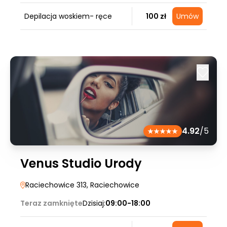
Depilacja woskiem- ręce
100 zł
Umów
4.92
/5
Venus Studio Urody
Raciechowice 313
, Raciechowice
Teraz zamknięte
Dzisiaj:
09:00-18:00