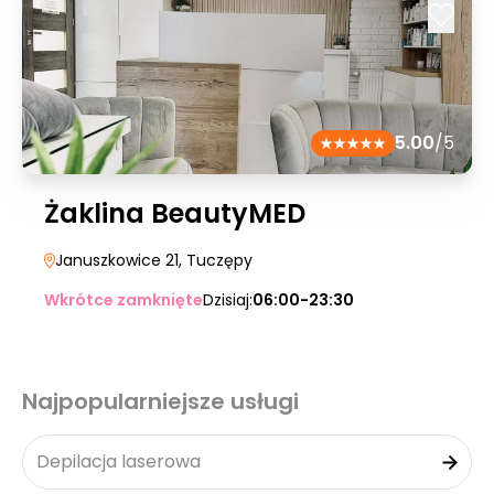
5.00
/5
Żaklina BeautyMED
Januszkowice 21
, Tuczępy
Wkrótce zamknięte
Dzisiaj:
06:00-23:30
Najpopularniejsze usługi
Depilacja laserowa