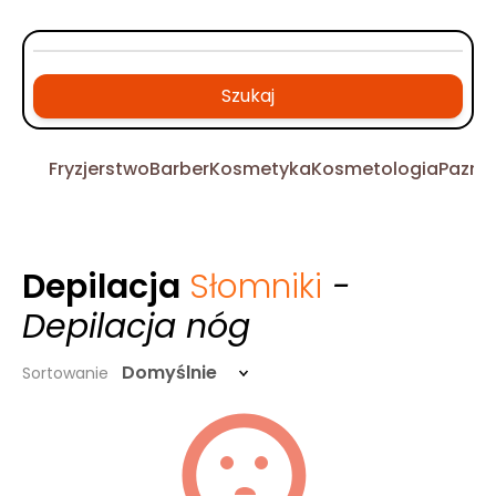
Szukaj
Fryzjerstwo
Barber
Kosmetyka
Kosmetologia
Pazno
Depilacja
Słomniki
-
Depilacja nóg
Domyślnie
Sortowanie