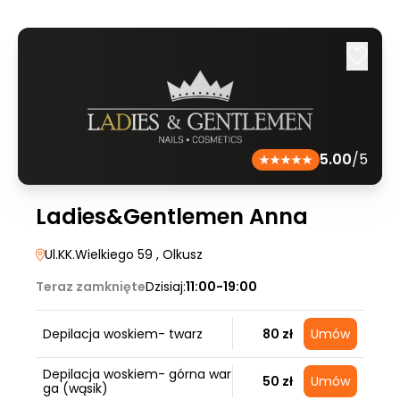
5.00
/5
Ladies&Gentlemen Anna
Ul.KK.Wielkiego 59
, Olkusz
Teraz zamknięte
Dzisiaj:
11:00-19:00
Depilacja woskiem- twarz
80 zł
Umów
Depilacja woskiem- górna war
50 zł
Umów
ga (wąsik)