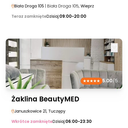
Biała Droga 105
| Biała Droga 105
, Wieprz
Teraz zamknięte
Dzisiaj:
09:00-20:00
5.00
/5
Żaklina BeautyMED
Januszkowice 21
, Tuczępy
Wkrótce zamknięte
Dzisiaj:
06:00-23:30