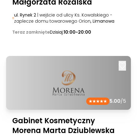
Małgorzata Różalska
ul. Rynek 2
| wejście od ulicy Ks. Kowalskiego -
zaplecze domu towarowego Orion
, Limanowa
Teraz zamknięte
Dzisiaj:
10:00-20:00
5.00
/5
Gabinet Kosmetyczny
Morena Marta Dziublewska