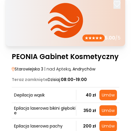
5.00
/5
PEONIA Gabinet Kosmetyczny
Starowiejska 3
| nad Apteką
, Andrychów
Teraz zamknięte
Dzisiaj:
08:00-19:00
Depilacja wąsik
40 zł
Umów
Epilacja laserowa bikini głęboki
350 zł
Umów
e
Epilacja laserowa pachy
200 zł
Umów