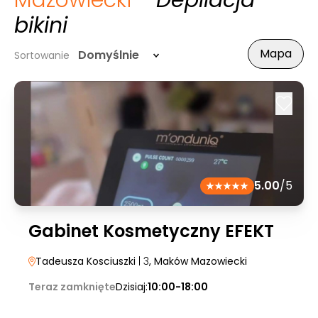
Mazowiecki
- Depilacja
bikini
Mapa
Domyślnie
Sortowanie
5.00
/5
Gabinet Kosmetyczny EFEKT
Tadeusza Kosciuszki
| 3
, Maków Mazowiecki
Teraz zamknięte
Dzisiaj:
10:00-18:00