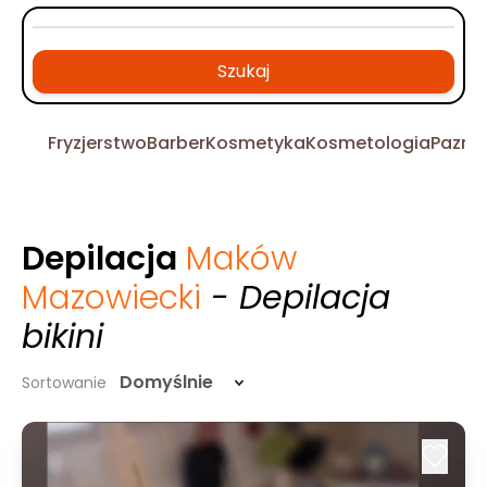
Szukaj
Fryzjerstwo
Barber
Kosmetyka
Kosmetologia
Pazno
Depilacja
Maków
Mazowiecki
- Depilacja
bikini
Domyślnie
Sortowanie