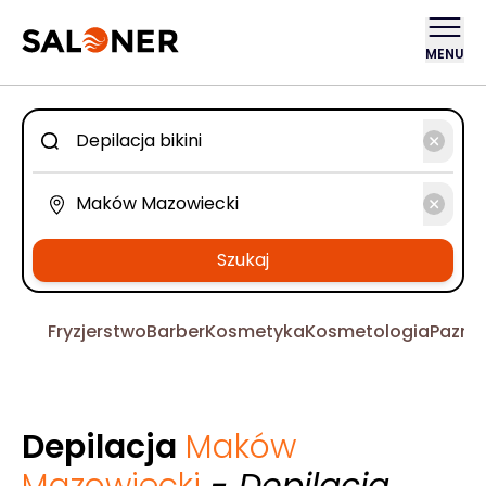
MENU
Szukaj
Fryzjerstwo
Barber
Kosmetyka
Kosmetologia
Pazno
Depilacja
Maków