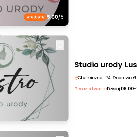
5.00
/5
Studio urody Lus
Chemiczna
| 7A
, Dąbrowa G
Teraz otwarte
Dzisiaj:
09:00-