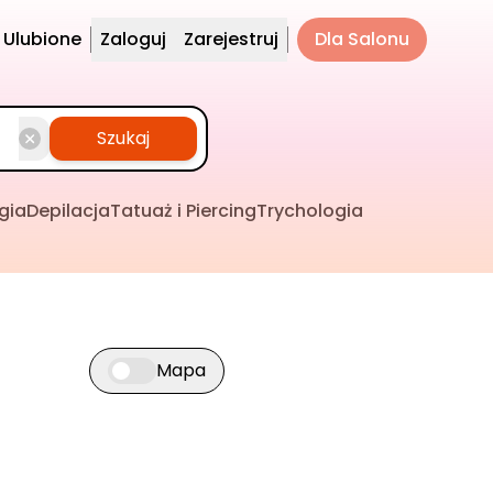
Ulubione
Zaloguj
Zarejestruj
Dla Salonu
Szukaj
gia
Depilacja
Tatuaż i Piercing
Trychologia
Mapa
Przełącz widok mapy