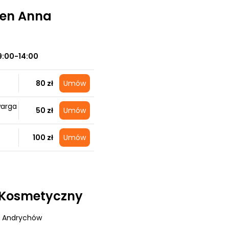
en Anna
9:00-14:00
80 zł
Umów
warga
50 zł
Umów
100 zł
Umów
 Kosmetyczny
, Andrychów