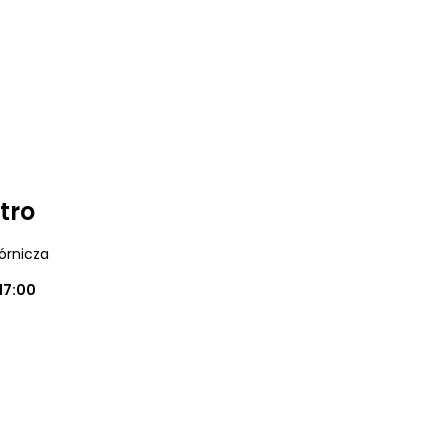
tro
órnicza
17:00