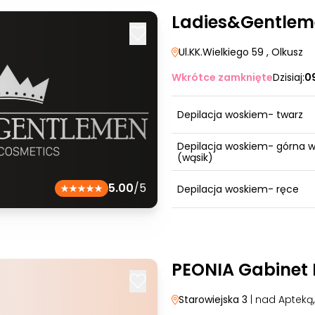
Ladies&Gentlem
Ul.KK.Wielkiego 59
, Olkusz
Wkrótce zamknięte
Dzisiaj:
0
Depilacja woskiem- twarz
Depilacja woskiem- górna 
(wąsik)
5.00
/5
Depilacja woskiem- ręce
PEONIA Gabinet
Starowiejska 3
| nad Apteką