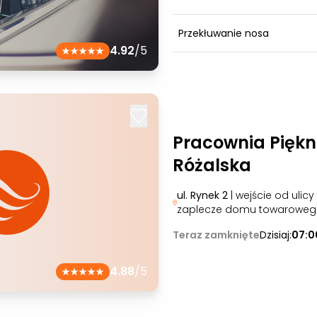
Przekłuwanie nosa
4.92
/5
Pracownia Pięk
Różalska
ul. Rynek 2
| wejście od ulicy
zaplecze domu towaroweg
Teraz zamknięte
Dzisiaj:
07:0
4.88
/5