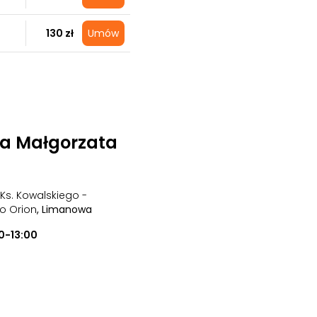
130 zł
Umów
na Małgorzata
 Ks. Kowalskiego -
o Orion
, Limanowa
0-13:00