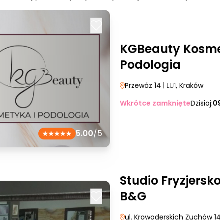
KGBeauty Kosme
Podologia
Przewóz 14
| LU1
, Kraków
Wkrótce zamknięte
Dzisiaj:
0
5.00
/5
Studio Fryzjers
B&G
ul. Krowoderskich Zuchów 1