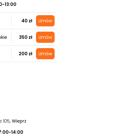
0-13:00
40 zł
Umów
okie
350 zł
Umów
200 zł
Umów
a 105
, Wieprz
7:00-14:00