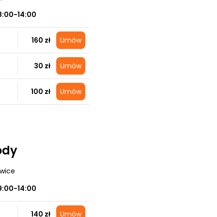
8:00-14:00
160 zł
Umów
30 zł
Umów
100 zł
Umów
ody
owice
9:00-14:00
140 zł
Umów