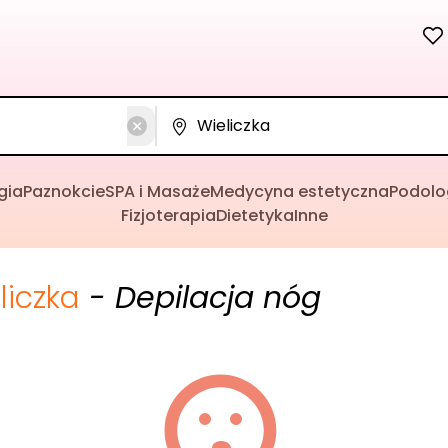
gia
Paznokcie
SPA i Masaże
Medycyna estetyczna
Podolo
Fizjoterapia
Dietetyka
Inne
liczka
- Depilacja nóg