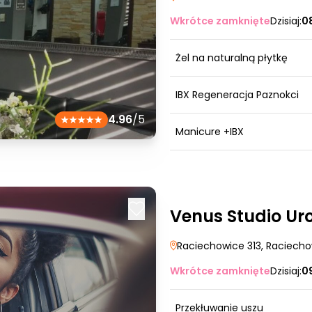
Wkrótce zamknięte
Dzisiaj:
0
Żel na naturalną płytkę
IBX Regeneracja Paznokci
4.96
/5
Manicure +IBX
Venus Studio Ur
Raciechowice 313
, Raciech
Wkrótce zamknięte
Dzisiaj:
0
Przekłuwanie uszu