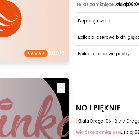
Teraz zamknięte
Dzisiaj:
08:0
Depilacja wąsik
Epilacja laserowa bikini głęb
5.00
/5
Epilacja laserowa pachy
NO I PIĘKNIE
Biała Droga 105
| Biała Drog
Wkrótce zamknięte
Dzisiaj:
0