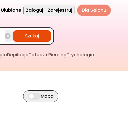
Ulubione
Zaloguj
Zarejestruj
Dla Salonu
Szukaj
gia
Depilacja
Tatuaż i Piercing
Trychologia
Mapa
Przełącz widok mapy