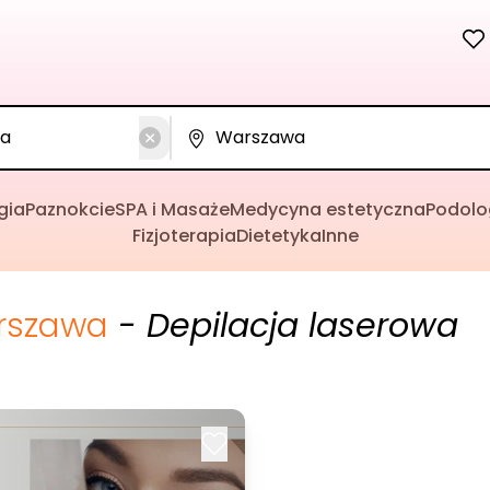
gia
Paznokcie
SPA i Masaże
Medycyna estetyczna
Podolo
Fizjoterapia
Dietetyka
Inne
rszawa
- Depilacja laserowa