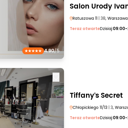
Salon Urody Iva
Ratuszowa 11
| 38
, Warszawa
Teraz otwarte
Dzisiaj:
09:00-
4.90
/5
Tiffanyˈs Secret
Chłopickiego 11/13
| 3
, Wars
Teraz otwarte
Dzisiaj:
09:00-