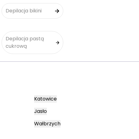
Depilacja bikini
Depilacja pastą
cukrową
Katowice
Jasło
Wałbrzych