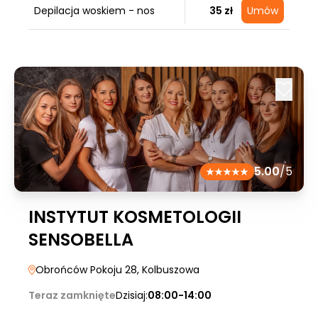
Depilacja woskiem - nos
35 zł
Umów
5.00
/5
INSTYTUT KOSMETOLOGII
SENSOBELLA
Obrońców Pokoju 28
, Kolbuszowa
Teraz zamknięte
Dzisiaj:
08:00-14:00