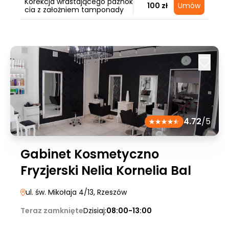
Korekcja wrastającego paznok
100 zł
Umów
cia z założniem tamponady
4.72
/5
Gabinet Kosmetyczno
Fryzjerski Nelia Kornelia Bal
ul. św. Mikołaja 4/13
, Rzeszów
Teraz zamknięte
Dzisiaj:
08:00-13:00