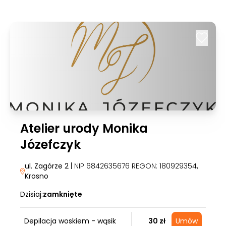
Atelier urody Monika
Józefczyk
ul. Zagórze 2
| NIP 6842635676 REGON: 180929354
,
Krosno
Dzisiaj:
zamknięte
Depilacja woskiem - wąsik
30 zł
Umów