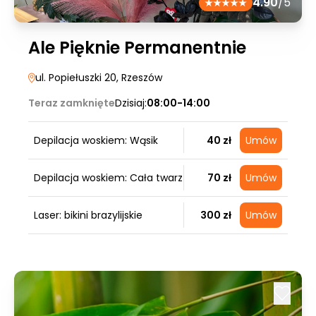
4.90
/5
Ale Pięknie Permanentnie
ul. Popiełuszki 20
, Rzeszów
Teraz zamknięte
Dzisiaj:
08:00-14:00
Depilacja woskiem: Wąsik
40 zł
Umów
Depilacja woskiem: Cała twarz
70 zł
Umów
Laser: bikini brazylijskie
300 zł
Umów