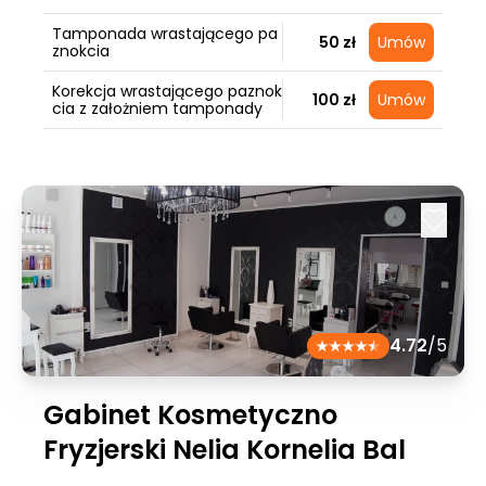
Tamponada wrastającego pa
50 zł
Umów
znokcia
Korekcja wrastającego paznok
100 zł
Umów
cia z założniem tamponady
4.72
/5
Gabinet Kosmetyczno
Fryzjerski Nelia Kornelia Bal