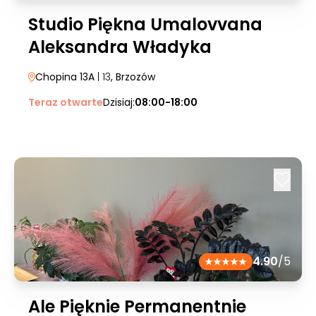
Studio Piękna Umalovvana
Aleksandra Władyka
Chopina 13A
| 13
, Brzozów
Teraz otwarte
Dzisiaj:
08:00-18:00
4.90
/5
Ale Pięknie Permanentnie