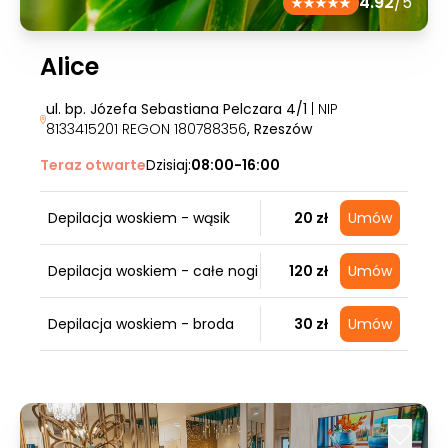
4.92
/5
Alice
ul. bp. Józefa Sebastiana Pelczara 4/1
| NIP
8133415201 REGON 180788356
, Rzeszów
Teraz otwarte
Dzisiaj:
08:00-16:00
Depilacja woskiem - wąsik
20 zł
Umów
Depilacja woskiem - całe nogi
120 zł
Umów
Depilacja woskiem - broda
30 zł
Umów