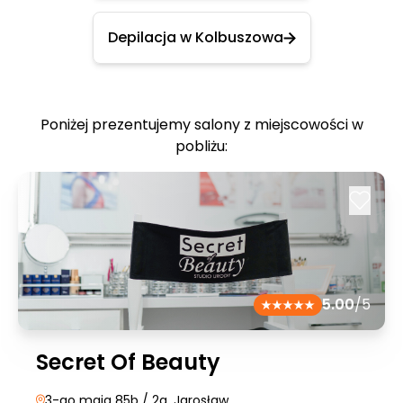
Depilacja w Kolbuszowa
Poniżej prezentujemy salony z miejscowości w
pobliżu:
5.00
/5
Secret Of Beauty
3-go maja 85b / 2a
, Jarosław