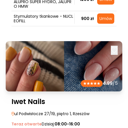
ALUPRO SUPER HYDRO, JALUPR
O HMW
Stymulatory tkankowe - NUCL
900 zł
Umów
EOFILL
4.99
/5
Iwet Nails
ul Podwisłocze 27/19, piętro 1
, Rzeszów
Teraz otwarte
Dzisiaj:
08:00-16:00