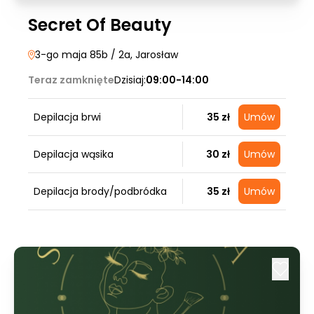
Secret Of Beauty
3-go maja 85b / 2a
, Jarosław
Teraz zamknięte
Dzisiaj:
09:00-14:00
Depilacja brwi
35 zł
Umów
Depilacja wąsika
30 zł
Umów
Depilacja brody/podbródka
35 zł
Umów