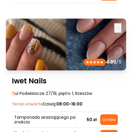
4.99
/5
Iwet Nails
ul Podwisłocze 27/19, piętro 1
, Rzeszów
Teraz otwarte
Dzisiaj:
08:00-16:00
Tamponada wrastającego pa
50 zł
Umów
znokcia