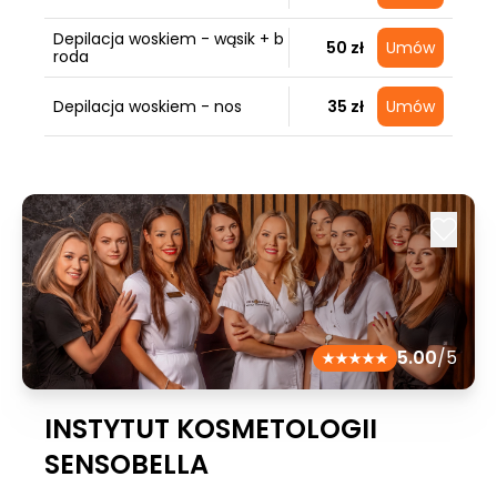
Depilacja woskiem - wąsik + b
50 zł
Umów
roda
Depilacja woskiem - nos
35 zł
Umów
5.00
/5
INSTYTUT KOSMETOLOGII
SENSOBELLA