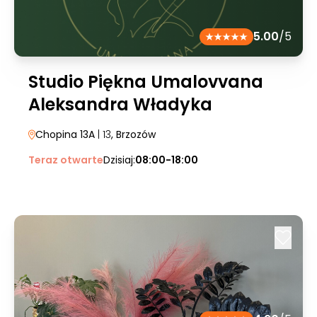
5.00
/5
Studio Piękna Umalovvana
Aleksandra Władyka
Chopina 13A
| 13
, Brzozów
Teraz otwarte
Dzisiaj:
08:00-18:00