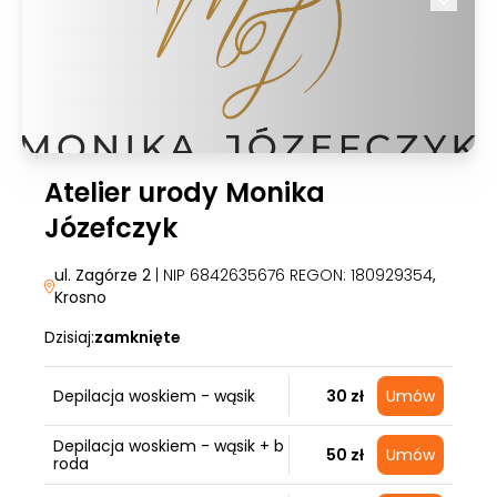
Atelier urody Monika
Józefczyk
ul. Zagórze 2
| NIP 6842635676 REGON: 180929354
,
Krosno
Dzisiaj:
zamknięte
Depilacja woskiem - wąsik
30 zł
Umów
Depilacja woskiem - wąsik + b
50 zł
Umów
roda