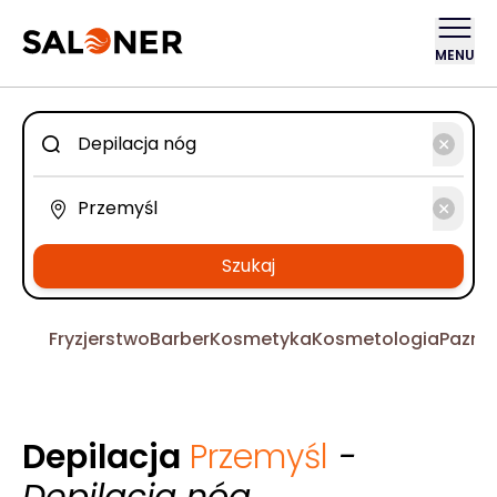
MENU
Szukaj
Fryzjerstwo
Barber
Kosmetyka
Kosmetologia
Pazno
Depilacja
Przemyśl
-