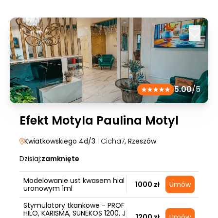
5.00
/5
Efekt Motyla Paulina Motyl
Kwiatkowskiego 4d/3
| Cicha7
, Rzeszów
Dzisiaj:
zamknięte
Modelowanie ust kwasem hial
1000 zł
Umów
uronowym 1ml
Stymulatory tkankowe - PROF
HILO, KARISMA, SUNEKOS 1200, J
1200 zł
Umów