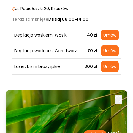
ul. Popiełuszki 20
, Rzeszów
Teraz zamknięte
Dzisiaj:
08:00-14:00
Depilacja woskiem: Wąsik
40 zł
Umów
Depilacja woskiem: Cała twarz
70 zł
Umów
Laser: bikini brazylijskie
300 zł
Umów