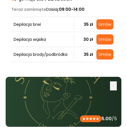
Teraz zamknięte
Dzisiaj:
09:00-14:00
Depilacja brwi
35 zł
Umów
Depilacja wąsika
30 zł
Umów
Depilacja brody/podbródka
35 zł
Umów
5.00
/5