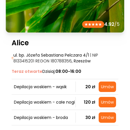
4.92
/5
Alice
ul. bp. Józefa Sebastiana Pelczara 4/1
| NIP
8133415201 REGON 180788356
, Rzeszów
Teraz otwarte
Dzisiaj:
08:00-16:00
Depilacja woskiem - wąsik
20 zł
Umów
Depilacja woskiem - całe nogi
120 zł
Umów
Depilacja woskiem - broda
30 zł
Umów