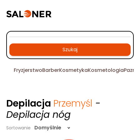
Szukaj
Fryzjerstwo
Barber
Kosmetyka
Kosmetologia
Pazno
Depilacja
Przemyśl
-
Depilacja nóg
Domyślnie
Sortowanie