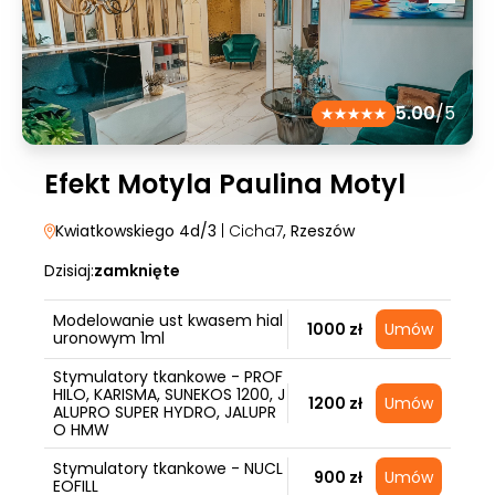
5.00
/5
Efekt Motyla Paulina Motyl
Kwiatkowskiego 4d/3
| Cicha7
, Rzeszów
Dzisiaj:
zamknięte
Modelowanie ust kwasem hial
1000 zł
Umów
uronowym 1ml
Stymulatory tkankowe - PROF
HILO, KARISMA, SUNEKOS 1200, J
1200 zł
Umów
ALUPRO SUPER HYDRO, JALUPR
O HMW
Stymulatory tkankowe - NUCL
900 zł
Umów
EOFILL