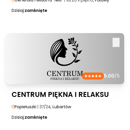
Generała Fieldorfa "NIla"
| 18/26 II piętro
, Puławy
Dzisiaj:
zamknięte
5.00
/5
CENTRUM PIĘKNA I RELAKSU
Popiełuszki
| 37/24
, Lubartów
Dzisiaj:
zamknięte