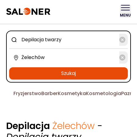
MENU
Szukaj
Fryzjerstwo
Barber
Kosmetyka
Kosmetologia
Pazno
Depilacja
Żelechów
-