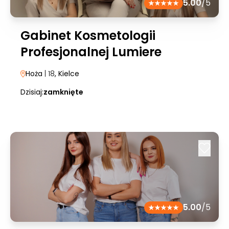
5.00
/5
Gabinet Kosmetologii
Profesjonalnej Lumiere
Hoża
| 18
, Kielce
Dzisiaj:
zamknięte
5.00
/5