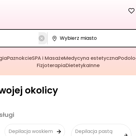
gia
Paznokcie
SPA i Masaże
Medycyna estetyczna
Podolo
Fizjoterapia
Dietetyka
Inne
wojej okolicy
sługi
Depilacja woskiem
Depilacja pastą