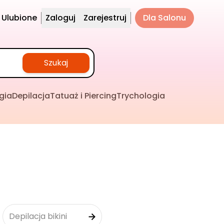
Ulubione
Zaloguj
Zarejestruj
Dla Salonu
Szukaj
gia
Depilacja
Tatuaż i Piercing
Trychologia
Depilacja bikini