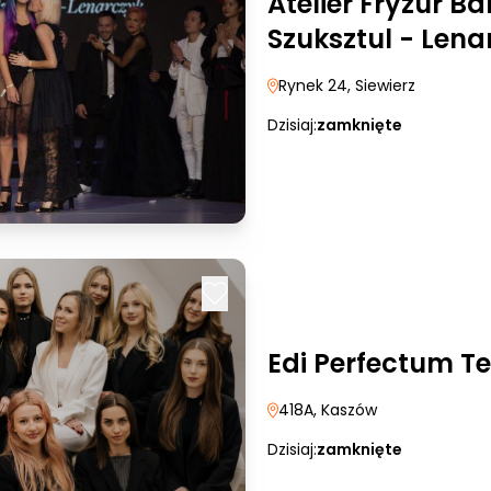
Atelier Fryzur B
Szuksztul - Lena
Rynek 24
, Siewierz
Dzisiaj:
zamknięte
Edi Perfectum 
418A
, Kaszów
Dzisiaj:
zamknięte