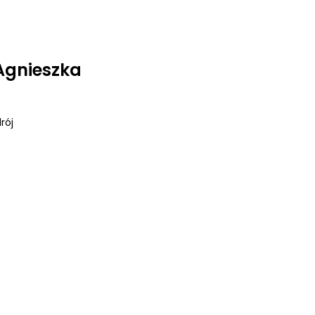
Agnieszka
rój