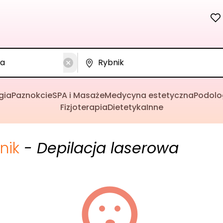
gia
Paznokcie
SPA i Masaże
Medycyna estetyczna
Podolo
Fizjoterapia
Dietetyka
Inne
nik
- Depilacja laserowa