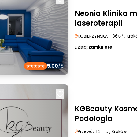
Neonia Klinika 
laseroterapii
KOBIERZYŃSKA
| 186G/1
, Kra
Dzisiaj:
zamknięte
5.00
/5
KGBeauty Kosme
Podologia
Przewóz 14
| LU1
, Kraków