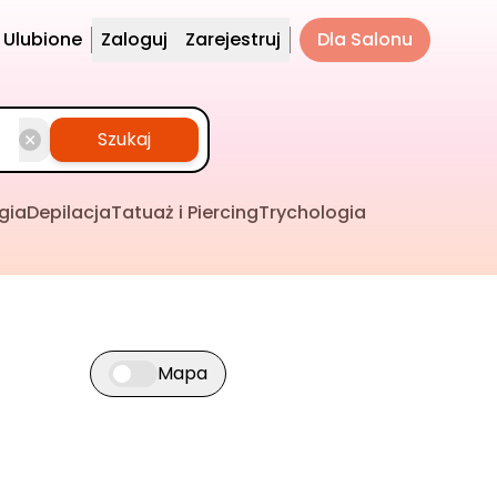
Ulubione
Zaloguj
Zarejestruj
Dla Salonu
Szukaj
gia
Depilacja
Tatuaż i Piercing
Trychologia
Mapa
Przełącz widok mapy