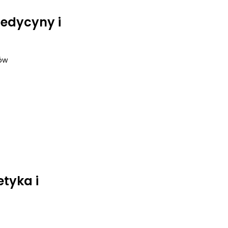
medycyny i
ków
tyka i