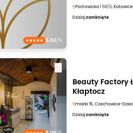
Piotrowicka
| 58/3
, Katowice
Dzisiaj:
zamknięte
5.00
/5
Beauty Factory 
Kłaptocz
miarki 15
, Czechowice-Dzie
Dzisiaj:
zamknięte
5.00
/5