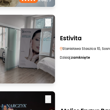
Estivita
Stanisława Staszica 10
, Sos
Dzisiaj:
zamknięte