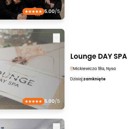
5.00
/5
Lounge DAY SPA
Mickiewicza 18a
, Nysa
Dzisiaj:
zamknięte
5.00
/5