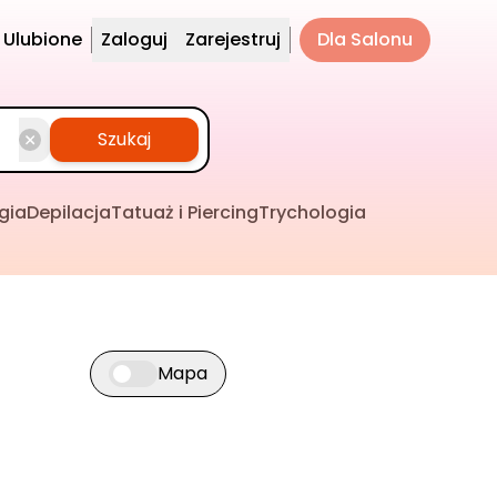
Ulubione
Zaloguj
Zarejestruj
Dla Salonu
Szukaj
gia
Depilacja
Tatuaż i Piercing
Trychologia
Mapa
Przełącz widok mapy