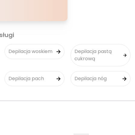
sługi
Depilacja woskiem
Depilacja pastą
cukrową
Depilacja pach
Depilacja nóg