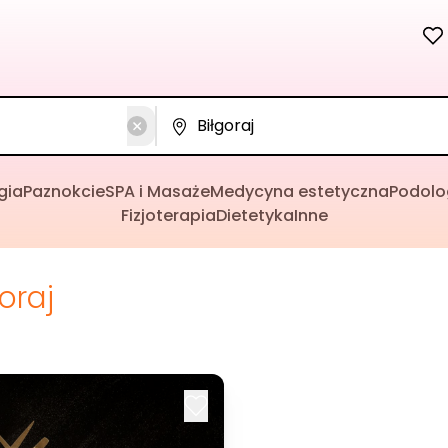
gia
Paznokcie
SPA i Masaże
Medycyna estetyczna
Podolo
Fizjoterapia
Dietetyka
Inne
goraj