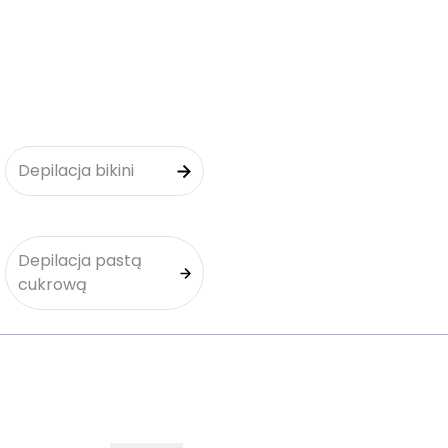
Depilacja bikini
Depilacja pastą
cukrową