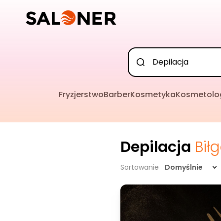
Fryzjerstwo
Barber
Kosmetyka
Kosmetolo
Depilacja
Bił
Sortowanie
Domyślnie