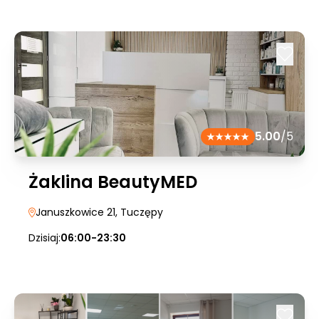
5.00
/5
Żaklina BeautyMED
Januszkowice 21
, Tuczępy
Dzisiaj:
06:00-23:30