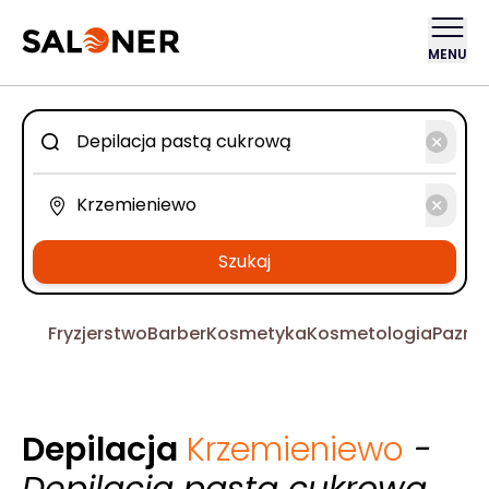
MENU
Szukaj
Fryzjerstwo
Barber
Kosmetyka
Kosmetologia
Pazno
Depilacja
Krzemieniewo
-