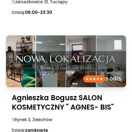
Januszkowice 21
, Tuczępy
Dzisiaj:
06:00-23:30
5.00
/5
Agnieszka Bogusz SALON
KOSMETYCZNY " AGNES- BIS"
Rynek 3
, Żelechów
Dzisiaj:
zamknięte