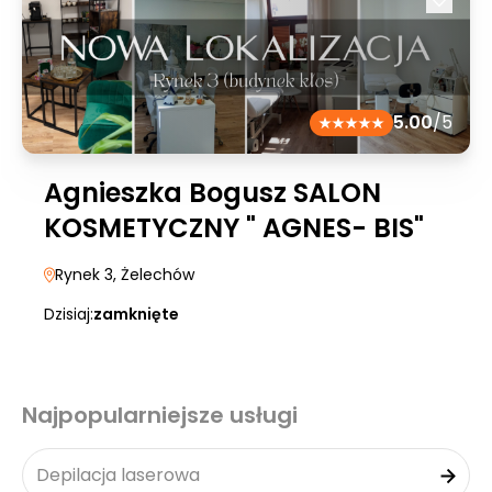
5.00
/5
Agnieszka Bogusz SALON
KOSMETYCZNY " AGNES- BIS"
Rynek 3
, Żelechów
Dzisiaj:
zamknięte
Najpopularniejsze usługi
Depilacja laserowa