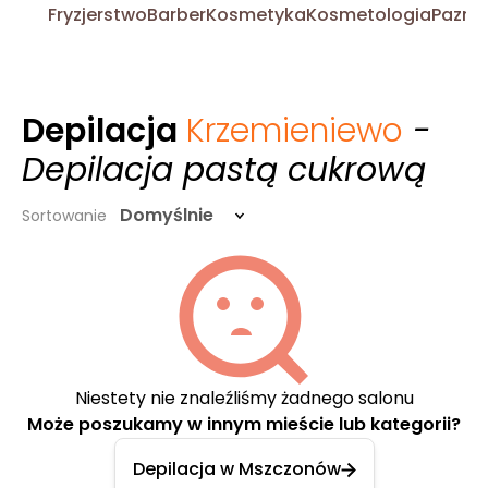
Fryzjerstwo
Barber
Kosmetyka
Kosmetologia
Pazno
Depilacja
Krzemieniewo
-
Depilacja pastą cukrową
Domyślnie
Sortowanie
Niestety nie znaleźliśmy żadnego salonu
Może poszukamy w innym mieście lub kategorii?
Depilacja w Mszczonów