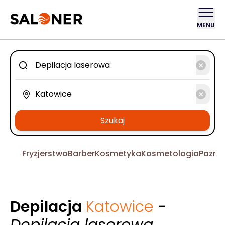
MENU
Szukaj
Fryzjerstwo
Barber
Kosmetyka
Kosmetologia
Pazno
Depilacja
Katowice
-