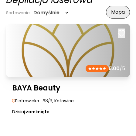
Depilacja laserowa
Mapa
Domyślnie
Sortowanie
5.00
/5
BAYA Beauty
Piotrowicka
| 58/3
, Katowice
Dzisiaj:
zamknięte