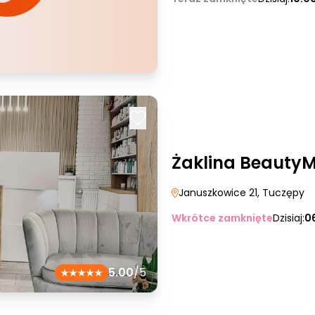
Żaklina Beauty
Januszkowice 21
, Tuczępy
Wkrótce zamknięte
Dzisiaj:
0
5.00
/5