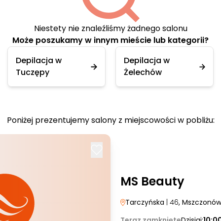
Niestety nie znaleźliśmy żadnego salonu
Może poszukamy w innym mieście lub kategorii?
Depilacja w
Depilacja w
Tuczępy
Żelechów
Poniżej prezentujemy salony z miejscowości w pobliżu:
MS Beauty
Tarczyńska
| 46
, Mszczonó
Teraz zamknięte
Dzisiaj:
10:0