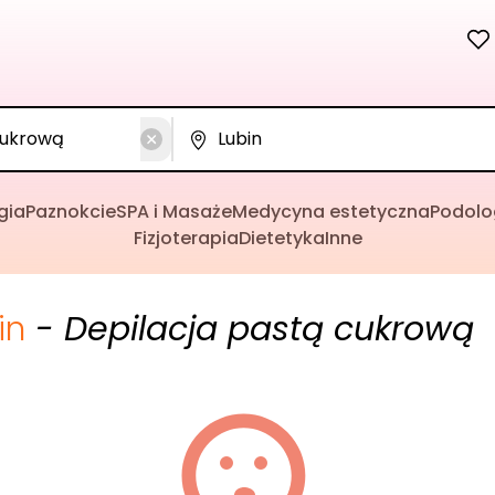
gia
Paznokcie
SPA i Masaże
Medycyna estetyczna
Podolo
Fizjoterapia
Dietetyka
Inne
in
- Depilacja pastą cukrową