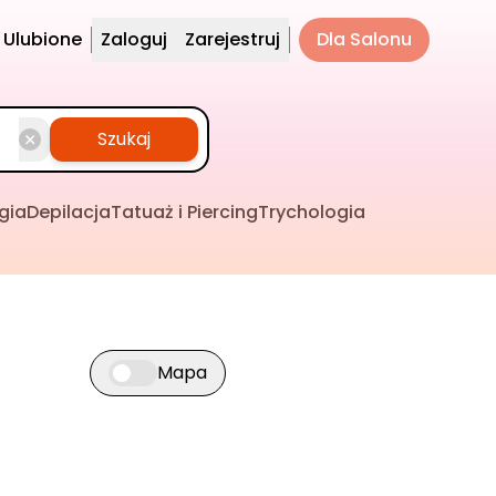
Ulubione
Zaloguj
Zarejestruj
Dla Salonu
Szukaj
gia
Depilacja
Tatuaż i Piercing
Trychologia
Mapa
Przełącz widok mapy