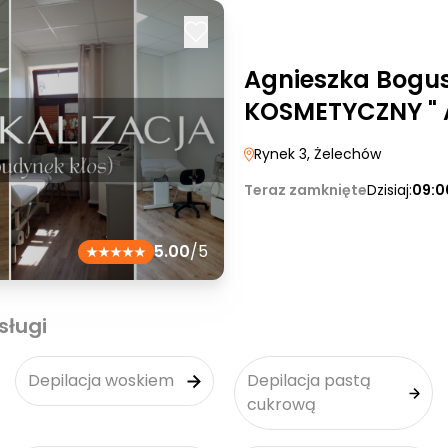
Agnieszka Bogu
KOSMETYCZNY " 
Rynek 3
, Żelechów
Teraz zamknięte
Dzisiaj:
09:0
5.00
/5
sługi
Depilacja woskiem
Depilacja pastą
cukrową