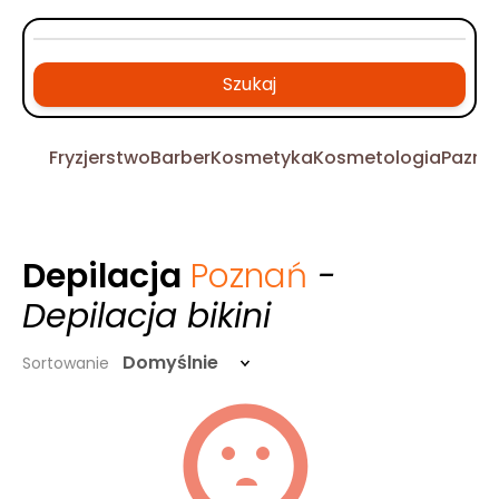
Szukaj
Fryzjerstwo
Barber
Kosmetyka
Kosmetologia
Pazno
Depilacja
Poznań
-
Depilacja bikini
Domyślnie
Sortowanie