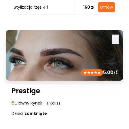
Stylizacja rzęs 4:1
160 zł
Umów
5.00
/5
Prestige
Główny Rynek
| 11
, Kalisz
Dzisiaj:
zamknięte