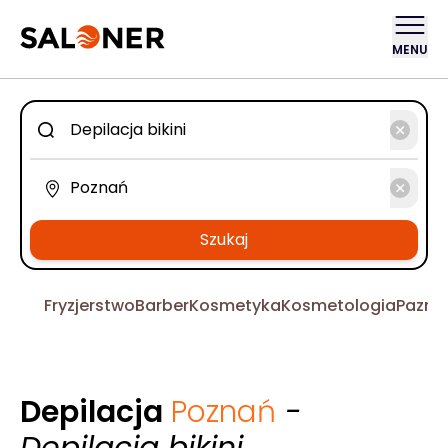
MENU
Szukaj
Fryzjerstwo
Barber
Kosmetyka
Kosmetologia
Pazno
Depilacja
Poznań
-