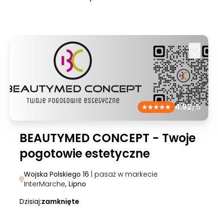
4.92
/5
BEAUTYMED CONCEPT - Twoje
pogotowie estetyczne
Wojska Polskiego 16
| pasaż w markecie
InterMarche
, Lipno
Dzisiaj:
zamknięte