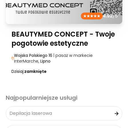
4.92
/5
BEAUTYMED CONCEPT - Twoje
pogotowie estetyczne
Wojska Polskiego 16
| pasaż w markecie
InterMarche
, Lipno
Dzisiaj:
zamknięte
Najpopularniejsze usługi
Depilacja laserowa