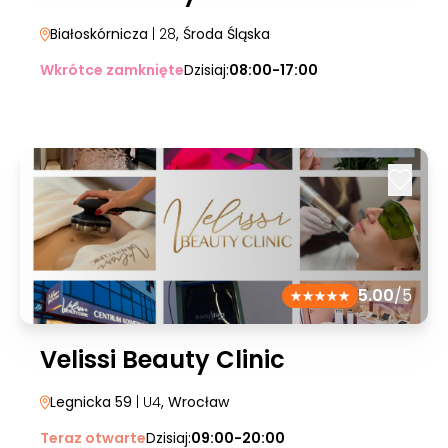
Białoskórnicza
| 28
, Środa Śląska
Wkrótce zamknięte
Dzisiaj:
08:00-17:00
5.00
/5
Velissi Beauty Clinic
Legnicka 59
| U4
, Wrocław
Teraz otwarte
Dzisiaj:
09:00-20:00