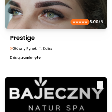
5.00
/5
Prestige
Główny Rynek
| 11
, Kalisz
Dzisiaj:
zamknięte