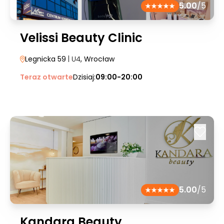
5.00
/5
Velissi Beauty Clinic
Legnicka 59
| U4
, Wrocław
Teraz otwarte
Dzisiaj:
09:00-20:00
5.00
/5
Kandara Beauty