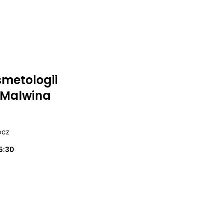
smetologii
j Malwina
ecz
5:30