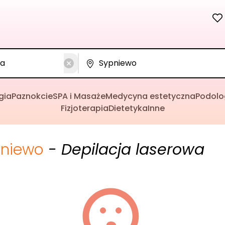
gia
Paznokcie
SPA i Masaże
Medycyna estetyczna
Podolo
Fizjoterapia
Dietetyka
Inne
niewo
- Depilacja laserowa