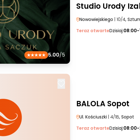
Studio Urody Iz
Nowowiejskiego
| 10/4
, Sztu
Teraz otwarte
Dzisiaj:
08:00-
5.00
/5
BALOLA Sopot
Ul. Kościuszki
| 4/1B
, Sopot
Teraz otwarte
Dzisiaj:
08:00-