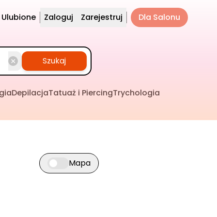
Ulubione
Zaloguj
Zarejestruj
Dla Salonu
Szukaj
gia
Depilacja
Tatuaż i Piercing
Trychologia
Mapa
Przełącz widok mapy