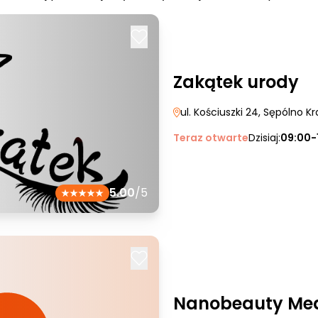
Zakątek urody
ul. Kościuszki 24
, Sępólno Kr
Teraz otwarte
Dzisiaj:
09:00-
5.00
/5
Nanobeauty Med