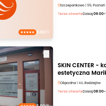
Szczepankowo
| 99
, Poznań
Teraz otwarte
Dzisiaj:
09:00-
5.00
/5
SKIN CENTER - k
estetyczna Mar
Objezdna
| 44
, Radziejów
Teraz otwarte
Dzisiaj:
08:00-
5.00
/5