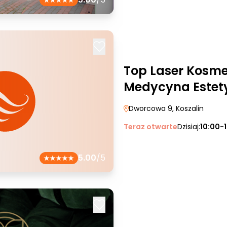
Top Laser Kosme
Medycyna Estet
Dworcowa 9
, Koszalin
Teraz otwarte
Dzisiaj:
10:00-
5.00
/5