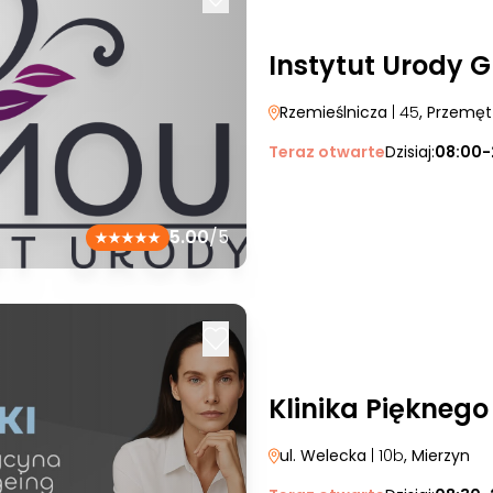
Instytut Urody 
Rzemieślnicza
| 45
, Przemęt
Teraz otwarte
Dzisiaj:
08:00-
5.00
/5
Klinika Pięknego
ul. Welecka
| 10b
, Mierzyn