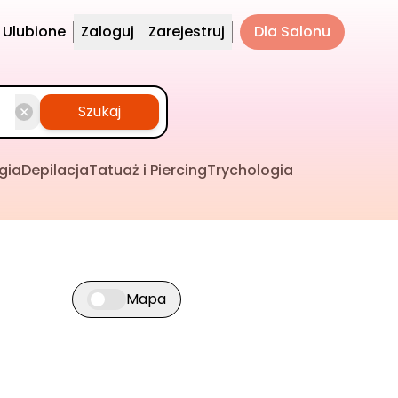
Ulubione
Zaloguj
Zarejestruj
Dla Salonu
Szukaj
gia
Depilacja
Tatuaż i Piercing
Trychologia
Mapa
Przełącz widok mapy