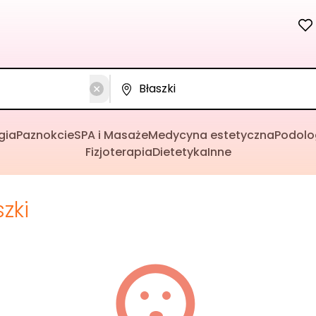
gia
Paznokcie
SPA i Masaże
Medycyna estetyczna
Podolo
Fizjoterapia
Dietetyka
Inne
szki