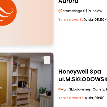
Aurora
Żeromskiego 9
| 21
, Zelów
Teraz otwarte
Dzisiaj:
08:00-
Honeywell Spa
ul.M.SKŁODOWSKI
Marii Skłodowskiej- Curie 3
,
Teraz otwarte
Dzisiaj:
09:00-