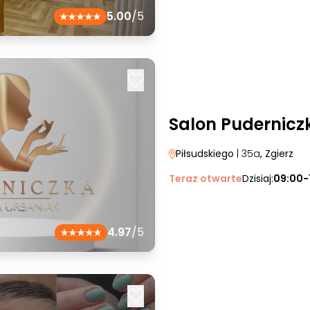
5.00
/5
Salon Pudernicz
Piłsudskiego
| 35a
, Zgierz
Teraz otwarte
Dzisiaj:
09:00-
4.97
/5