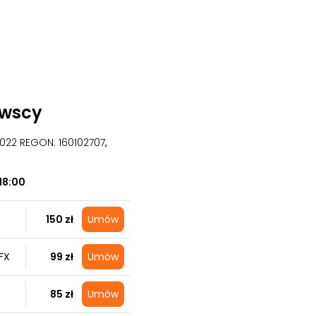
owscy
09022 REGON: 160102707
,
18:00
150 zł
Umów
FX
99 zł
Umów
85 zł
Umów