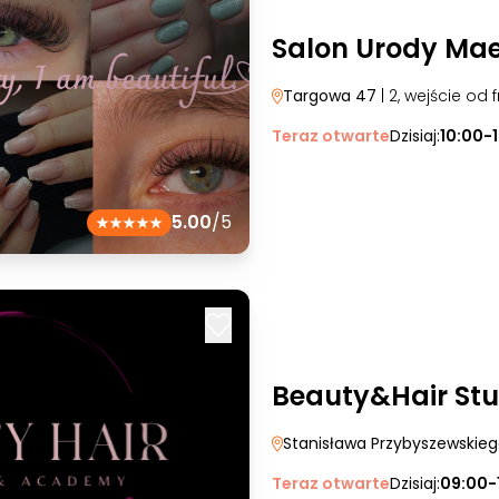
Salon Urody Mae
Targowa 47
| 2, wejście od 
Teraz otwarte
Dzisiaj:
10:00-
5.00
/5
Beauty&Hair St
Stanisława Przybyszewskie
Teraz otwarte
Dzisiaj:
09:00-