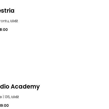
stria
frontu
, Łódź
18:00
udio Academy
go
| 136
, Łódź
19:00