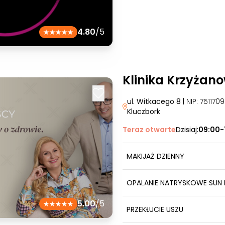
4.80
/5
Klinika Krzyżan
ul. Witkacego 8
| NIP: 75117
Kluczbork
Teraz otwarte
Dzisiaj:
09:00-
MAKIJAŻ DZIENNY
OPALANIE NATRYSKOWE SUN 
5.00
/5
PRZEKŁUCIE USZU