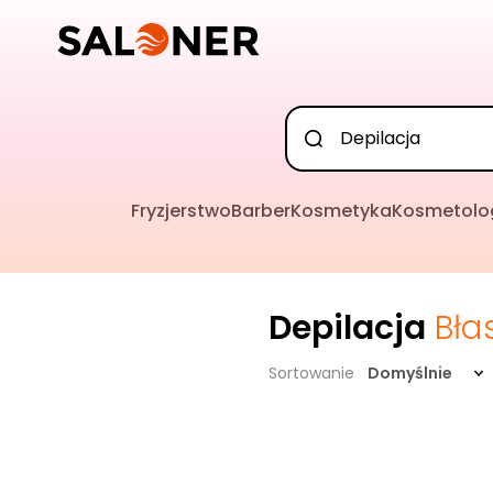
Fryzjerstwo
Barber
Kosmetyka
Kosmetolo
Depilacja
Bła
Sortowanie
Domyślnie