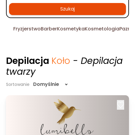
Szukaj
Fryzjerstwo
Barber
Kosmetyka
Kosmetologia
Pazno
Depilacja
Koło
- Depilacja
twarzy
Domyślnie
Sortowanie