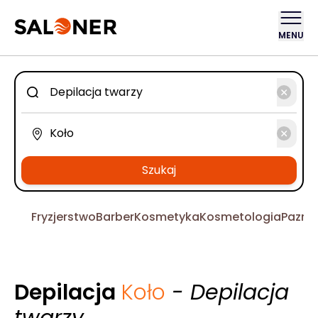
MENU
Szukaj
Fryzjerstwo
Barber
Kosmetyka
Kosmetologia
Pazno
Depilacja
Koło
- Depilacja