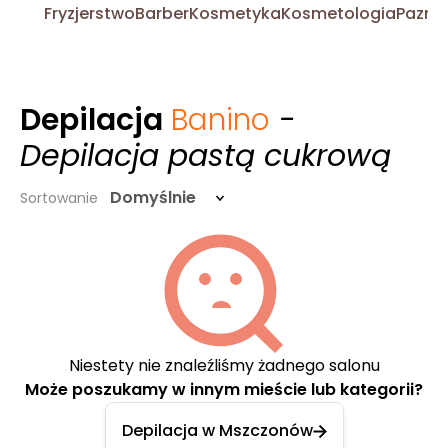
Fryzjerstwo
Barber
Kosmetyka
Kosmetologia
Pazno
Depilacja
Banino
-
Depilacja pastą cukrową
Domyślnie
Sortowanie
Niestety nie znaleźliśmy żadnego salonu
Może poszukamy w innym mieście lub kategorii?
Depilacja w Mszczonów