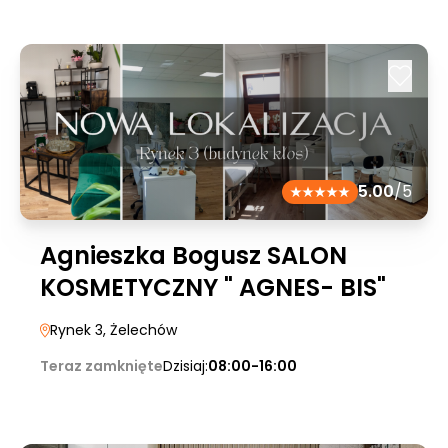
5.00
/5
Agnieszka Bogusz SALON
KOSMETYCZNY " AGNES- BIS"
Rynek 3
, Żelechów
Teraz zamknięte
Dzisiaj:
08:00-16:00