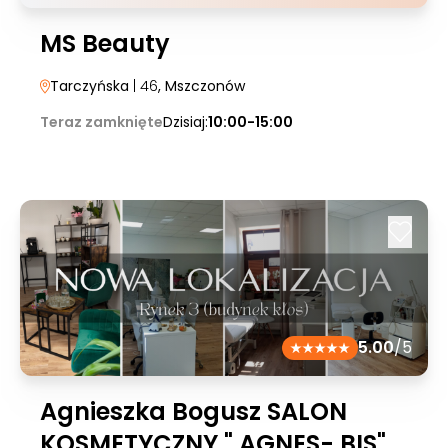
MS Beauty
Tarczyńska
| 46
, Mszczonów
Teraz zamknięte
Dzisiaj:
10:00-15:00
5.00
/5
Agnieszka Bogusz SALON
KOSMETYCZNY " AGNES- BIS"