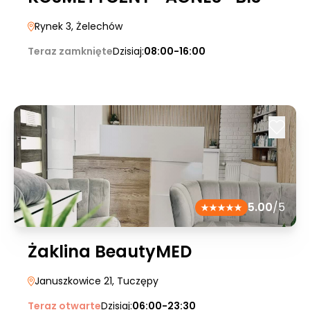
Rynek 3
, Żelechów
Teraz zamknięte
Dzisiaj:
08:00-16:00
5.00
/5
Żaklina BeautyMED
Januszkowice 21
, Tuczępy
Teraz otwarte
Dzisiaj:
06:00-23:30