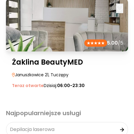
5.00
/5
Żaklina BeautyMED
Januszkowice 21
, Tuczępy
Teraz otwarte
Dzisiaj:
06:00-23:30
Najpopularniejsze usługi
Depilacja laserowa