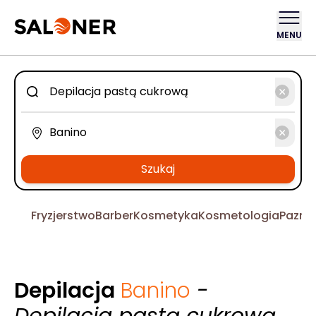
MENU
Szukaj
Fryzjerstwo
Barber
Kosmetyka
Kosmetologia
Pazno
Depilacja
Banino
-