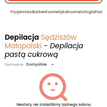
Fryzjerstwo
Barber
Kosmetyka
Kosmetologia
Pazno
Depilacja
Sędziszów
Małopolski
- Depilacja
pastą cukrową
Domyślnie
Sortowanie
Niestety nie znaleźliśmy żadnego salonu