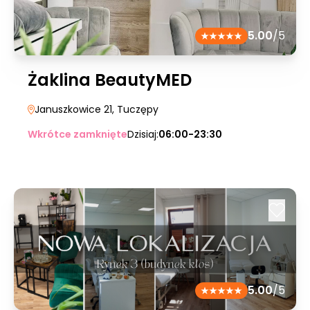
5.00
/5
Żaklina BeautyMED
Januszkowice 21
, Tuczępy
Wkrótce zamknięte
Dzisiaj:
06:00-23:30
5.00
/5