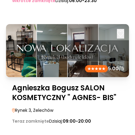
Wkrótce zamknięte
Dzisiaj:
06:00-23:30
5.00
/5
Agnieszka Bogusz SALON
KOSMETYCZNY " AGNES- BIS"
Rynek 3
, Żelechów
Teraz zamknięte
Dzisiaj:
09:00-20:00