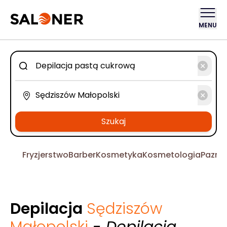
MENU
Szukaj
Fryzjerstwo
Barber
Kosmetyka
Kosmetologia
Pazno
Depilacja
Sędziszów