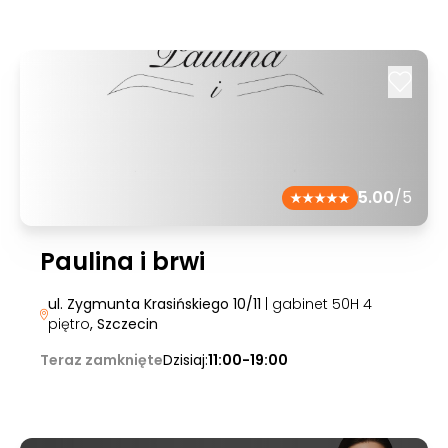
5.00
/5
Paulina i brwi
ul. Zygmunta Krasińskiego 10/11
| gabinet 50H 4
piętro
, Szczecin
Teraz zamknięte
Dzisiaj:
11:00-19:00