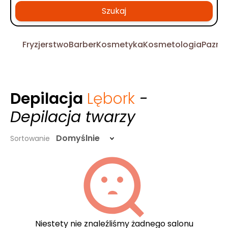
Szukaj
Fryzjerstwo
Barber
Kosmetyka
Kosmetologia
Pazno
Depilacja
Lębork
-
Depilacja twarzy
Domyślnie
Sortowanie
Niestety nie znaleźliśmy żadnego salonu