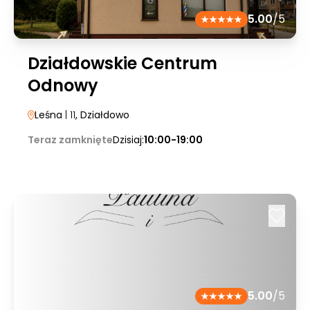
5.00
/5
Działdowskie Centrum
Odnowy
Leśna
| 11
, Działdowo
Teraz zamknięte
Dzisiaj:
10:00-19:00
5.00
/5