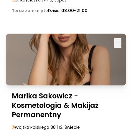
Ul. Kościuszki
| 4/1B
, Sopot
Teraz zamknięte
Dzisiaj:
08:00-21:00
Marika Sakowicz -
Kosmetologia & Makijaż
Permanentny
Wojska Polskiego 88
| 12
, Świecie