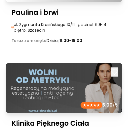
Paulina i brwi
ul. Zygmunta Krasińskiego 10/11
| gabinet 50H 4
piętro
, Szczecin
Teraz zamknięte
Dzisiaj:
11:00-19:00
5.00
/5
Klinika Pięknego Ciała