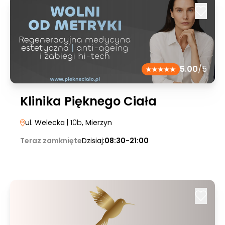
5.00
/5
Klinika Pięknego Ciała
ul. Welecka
| 10b
, Mierzyn
Teraz zamknięte
Dzisiaj:
08:30-21:00