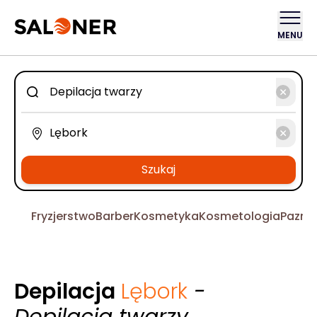
MENU
Szukaj
Fryzjerstwo
Barber
Kosmetyka
Kosmetologia
Pazno
Depilacja
Lębork
-