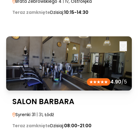
Brata Żebrowskiego 4
| IV
, Ostrołęka
Teraz zamknięte
Dzisiaj:
10:15-14:30
4.90
/5
SALON BARBARA
Syrenki 31
| 31
, Łódź
Teraz zamknięte
Dzisiaj:
08:00-21:00