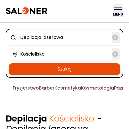
MENU
Szukaj
Fryzjerstwo
Barber
Kosmetyka
Kosmetologia
Pazno
Depilacja
Kościelisko
-