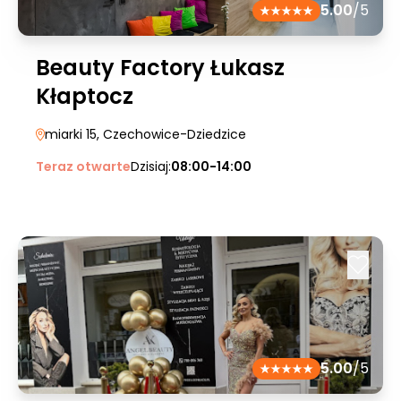
5.00
/5
Beauty Factory Łukasz
Kłaptocz
miarki 15
, Czechowice-Dziedzice
Teraz otwarte
Dzisiaj:
08:00-14:00
5.00
/5