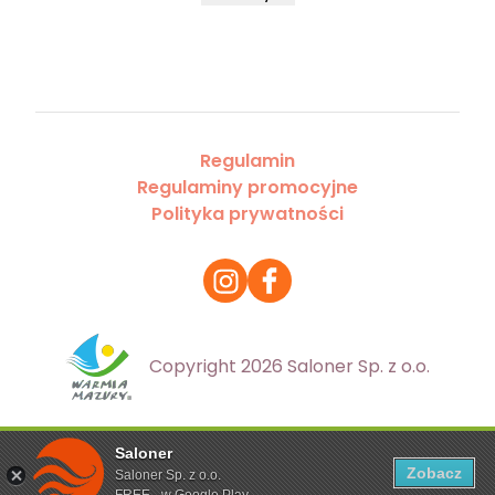
Regulamin
Regulaminy promocyjne
Polityka prywatności
Copyright 2026 Saloner Sp. z o.o.
Saloner
Ta strona korzysta z plików cookies. Aby dowiedzieć się
Zobacz
Saloner Sp. z o.o.
więcej zapoznaj się z
polityką prywatności
FREE - w Google Play