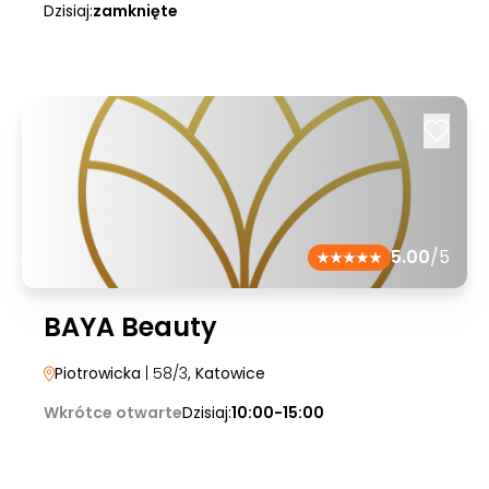
Dzisiaj:
zamknięte
5.00
/5
BAYA Beauty
Piotrowicka
| 58/3
, Katowice
Wkrótce otwarte
Dzisiaj:
10:00-15:00