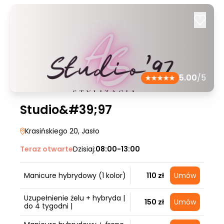
5.00
/5
Studio&#39;97
Krasińskiego 20
, Jasło
Teraz otwarte
Dzisiaj:
08:00-13:00
Manicure hybrydowy (1 kolor)
110 zł
Umów
Uzupełnienie żelu + hybryda |
150 zł
Umów
do 4 tygodni |