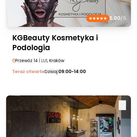
5.00
/5
KGBeauty Kosmetyka i
Podologia
Przewóz 14
| LU1
, Kraków
Teraz otwarte
Dzisiaj:
09:00-14:00