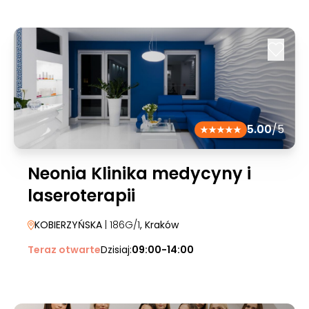
5.00
/5
Neonia Klinika medycyny i
laseroterapii
KOBIERZYŃSKA
| 186G/1
, Kraków
Teraz otwarte
Dzisiaj:
09:00-14:00