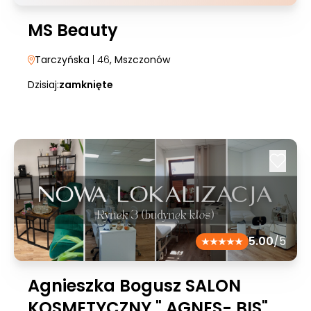
MS Beauty
Tarczyńska
| 46
, Mszczonów
Dzisiaj:
zamknięte
5.00
/5
Agnieszka Bogusz SALON
KOSMETYCZNY " AGNES- BIS"