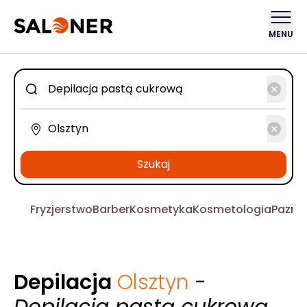
MENU
Szukaj
Fryzjerstwo
Barber
Kosmetyka
Kosmetologia
Pazno
Depilacja
Olsztyn
-