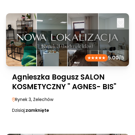
5.00
/5
Agnieszka Bogusz SALON
KOSMETYCZNY " AGNES- BIS"
Rynek 3
, Żelechów
Dzisiaj:
zamknięte