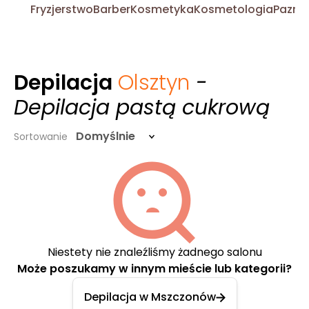
Fryzjerstwo
Barber
Kosmetyka
Kosmetologia
Pazno
Depilacja
Olsztyn
-
Depilacja pastą cukrową
Domyślnie
Sortowanie
Niestety nie znaleźliśmy żadnego salonu
Może poszukamy w innym mieście lub kategorii?
Depilacja w Mszczonów