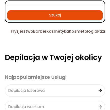
Szukaj
Fryzjerstwo
Barber
Kosmetyka
Kosmetologia
Pazno
Depilacja w Twojej okolicy
Najpopularniejsze usługi
Depilacja laserowa
Depilacja woskiem