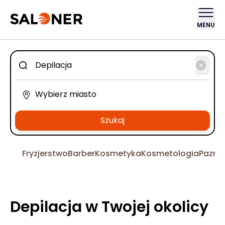
MENU
Szukaj
Fryzjerstwo
Barber
Kosmetyka
Kosmetologia
Pazno
Depilacja w Twojej okolicy