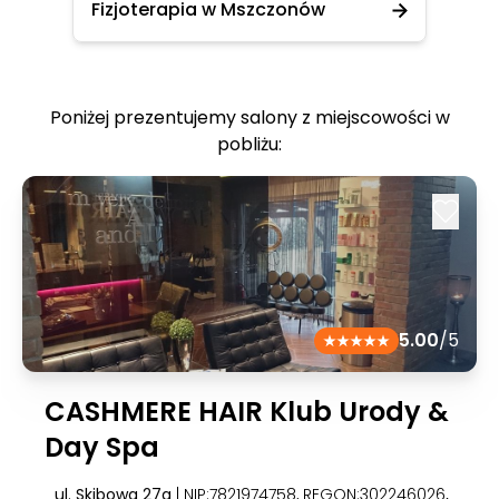
Fizjoterapia w Mszczonów
Poniżej prezentujemy salony z miejscowości w
pobliżu:
5.00
/5
CASHMERE HAIR Klub Urody &
Day Spa
ul. Skibowa 27a
| NIP:7821974758, REGON:302246026
,