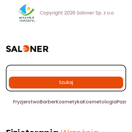
Copyright 2026 Saloner Sp. z o.o.
Szukaj
Fryzjerstwo
Barber
Kosmetyka
Kosmetologia
Pazno