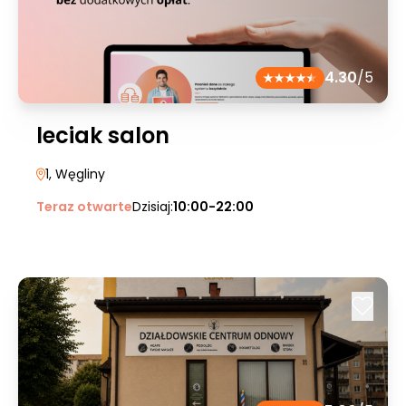
4.30
/5
leciak salon
1
, Węgliny
Teraz otwarte
Dzisiaj:
10:00-22:00