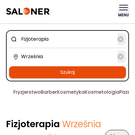
MENU
Szukaj
Fryzjerstwo
Barber
Kosmetyka
Kosmetologia
Pazno
Fizjoterapia
Września