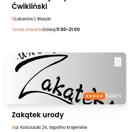
Ćwikliński
Lubanów 1
, Błaszki
Teraz otwarte
Dzisiaj:
11:00-21:00
5.00
/5
Zakątek urody
ul. Kościuszki 24
, Sępólno Krajeńskie