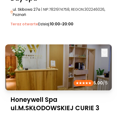
ul. Skibowa 27a
| NIP:7821974758, REGON:302246026
,
Poznań
Teraz otwarte
Dzisiaj:
10:00-20:00
5.00
/5
Honeywell Spa
ul.M.SKŁODOWSKIEJ CURIE 3