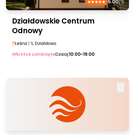
5.00
/5
Działdowskie Centrum
Odnowy
Leśna
| 11
, Działdowo
Wkrótce zamknięte
Dzisiaj:
10:00-19:00