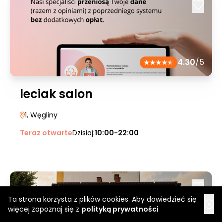
4.30
/5
leciak salon
1
, Węgliny
Teraz otwarte
Dzisiaj:
10:00-22:00
Ta strona korzysta z plików cookies. Aby dowiedzieć się
więcej zapoznaj się z
polityką prywatności