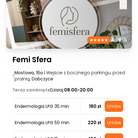
4.98
/5
Femi Sfera
Mostowa, 16a
| Wejście z bocznego parkingu, przed
pralnią
, Dobczyce
Teraz zamknięte
Dzisiaj:
08:00-20:00
Endermologia LPG 35 min
180 zł
Umów
Endermologia LPG 50 min
220 zł
Umów