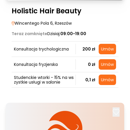
Holistic Hair Beauty
Wincentego Pola 6
, Rzeszów
Teraz zamknięte
Dzisiaj:
09:00-19:00
Konsultacja trychologiczna
200 zł
Umów
Konsultacja fryzjerska
0 zł
Umów
Studenckie wtorki - 15% na ws
0,1 zł
Umów
zystkie usługi w salonie