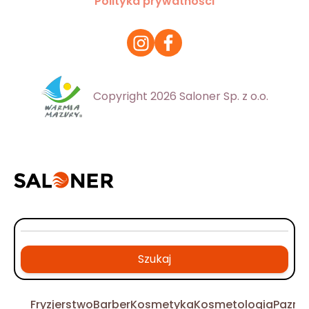
Polityka prywatności
Copyright 2026 Saloner Sp. z o.o.
Szukaj
Fryzjerstwo
Barber
Kosmetyka
Kosmetologia
Pazno