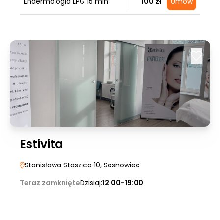
Endermologia LPG 15 min
100 zł
Umów
Estivita
Stanisława Staszica 10
, Sosnowiec
Teraz zamknięte
Dzisiaj:
12:00-19:00