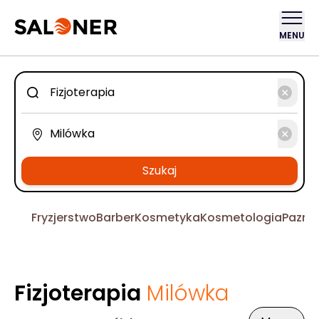
MENU
Szukaj
Fryzjerstwo
Barber
Kosmetyka
Kosmetologia
Pazno
Fizjoterapia
Milówka