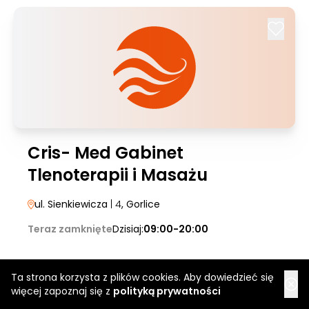
Cris- Med Gabinet
Tlenoterapii i Masażu
ul. Sienkiewicza
| 4
, Gorlice
Teraz zamknięte
Dzisiaj:
09:00-20:00
Ta strona korzysta z plików cookies. Aby dowiedzieć się
więcej zapoznaj się z
polityką prywatności