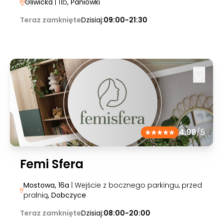
Gliwicka
| 11b
, Paniówki
Teraz zamknięte
Dzisiaj:
09:00-21:30
4.98
/5
Femi Sfera
Mostowa, 16a
| Wejście z bocznego parkingu, przed
pralnią
, Dobczyce
Teraz zamknięte
Dzisiaj:
08:00-20:00