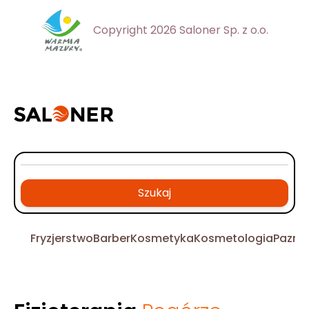
Copyright 2026 Saloner Sp. z o.o.
Szukaj
Fryzjerstwo
Barber
Kosmetyka
Kosmetologia
Pazno