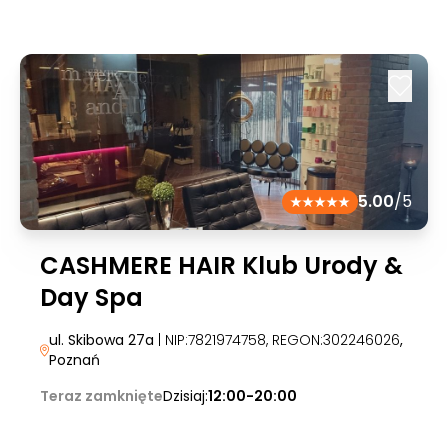
5.00
/5
CASHMERE HAIR Klub Urody &
Day Spa
ul. Skibowa 27a
| NIP:7821974758, REGON:302246026
,
Poznań
Teraz zamknięte
Dzisiaj:
12:00-20:00