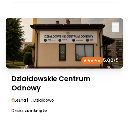
5.00
/5
Działdowskie Centrum
Odnowy
Leśna
| 11
, Działdowo
Dzisiaj:
zamknięte