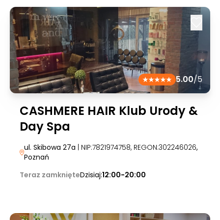
5.00
/5
CASHMERE HAIR Klub Urody &
Day Spa
ul. Skibowa 27a
| NIP:7821974758, REGON:302246026
,
Poznań
Teraz zamknięte
Dzisiaj:
12:00-20:00