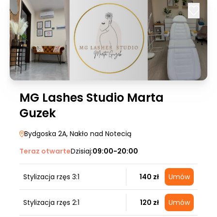
MG Lashes Studio Marta
Guzek
Bydgoska 2A
, Nakło nad Notecią
Teraz otwarte
Dzisiaj:
09:00-20:00
Stylizacja rzęs 3:1
140 zł
Umów
Stylizacja rzęs 2:1
120 zł
Umów