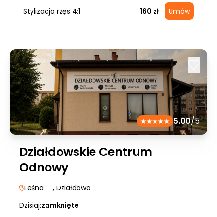
Stylizacja rzęs 4:1
160 zł
Umów
5.00
/5
Działdowskie Centrum
Odnowy
Leśna
| 11
, Działdowo
Dzisiaj:
zamknięte