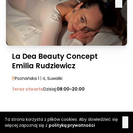
La Dea Beauty Concept
Emilia Rudziewicz
Poznańska 1
| 4
, Suwałki
Teraz otwarte
Dzisiaj:
08:00-20:00
Ta strona korzysta z plików cookies. Aby dowiedzieć się
więcej zapoznaj się z
polityką prywatności