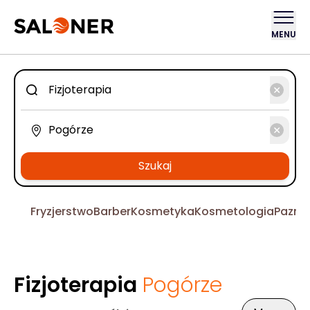
MENU
Szukaj
Fryzjerstwo
Barber
Kosmetyka
Kosmetologia
Pazno
Fizjoterapia
Pogórze