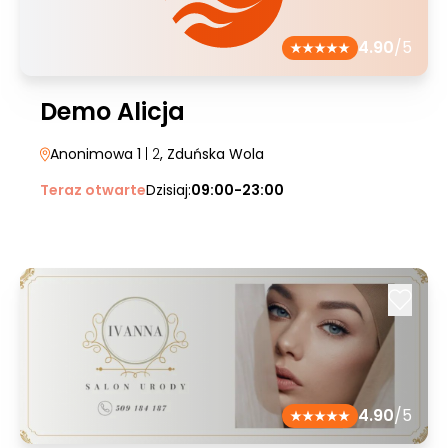
4.90
/5
Demo Alicja
Anonimowa 1
| 2
, Zduńska Wola
Teraz otwarte
Dzisiaj:
09:00-23:00
4.90
/5