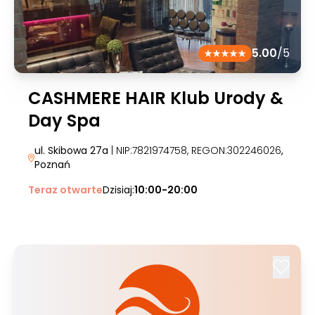
5.00
/5
CASHMERE HAIR Klub Urody &
Day Spa
ul. Skibowa 27a
| NIP:7821974758, REGON:302246026
,
Poznań
Teraz otwarte
Dzisiaj:
10:00-20:00