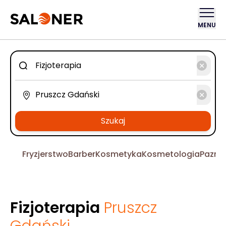
MENU
Szukaj
Fryzjerstwo
Barber
Kosmetyka
Kosmetologia
Pazno
Fizjoterapia
Pruszcz