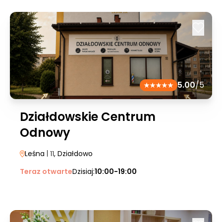
5.00
/5
Działdowskie Centrum
Odnowy
Leśna
| 11
, Działdowo
Teraz otwarte
Dzisiaj:
10:00-19:00