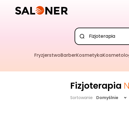
Fryzjerstwo
Barber
Kosmetyka
Kosmetolo
Fizjoterapia
N
Sortowanie
Domyślnie