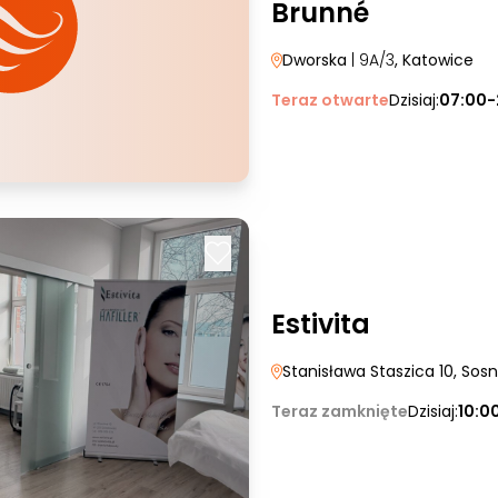
Brunné
Dworska
| 9A/3
, Katowice
Teraz otwarte
Dzisiaj:
07:00-
Estivita
Stanisława Staszica 10
, Sos
Teraz zamknięte
Dzisiaj:
10:0