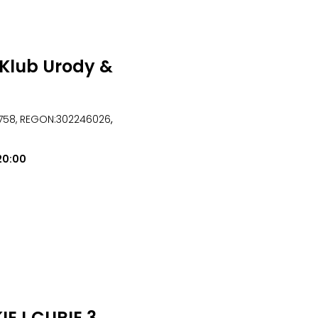
Klub Urody &
4758, REGON:302246026
,
20:00
EJ CURIE 3