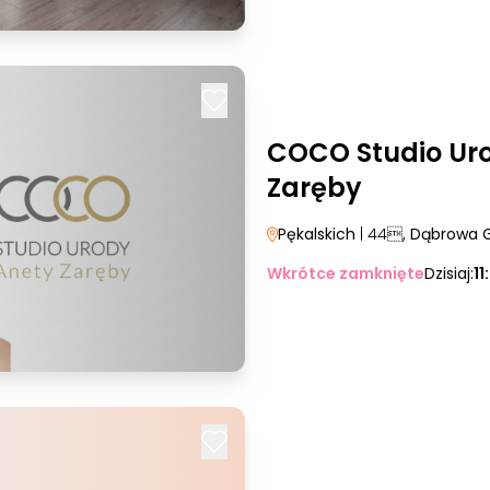
COCO Studio Ur
Zaręby
Pękalskich
| 44
, Dąbrowa 
Wkrótce zamknięte
Dzisiaj:
11