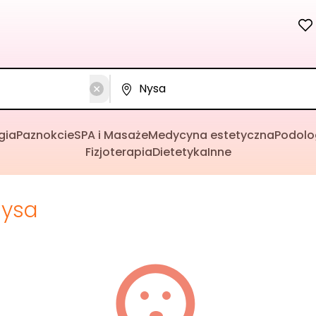
gia
Paznokcie
SPA i Masaże
Medycyna estetyczna
Podolo
Fizjoterapia
Dietetyka
Inne
ysa