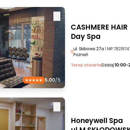
CASHMERE HAIR 
Day Spa
ul. Skibowa 27a
| NIP:782197
Poznań
Teraz otwarte
Dzisiaj:
10:00-
5.00
/5
Honeywell Spa
ul.M.SKŁODOWSKI