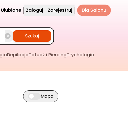
Ulubione
Zaloguj
Zarejestruj
Dla Salonu
Szukaj
gia
Depilacja
Tatuaż i Piercing
Trychologia
Mapa
Przełącz widok mapy