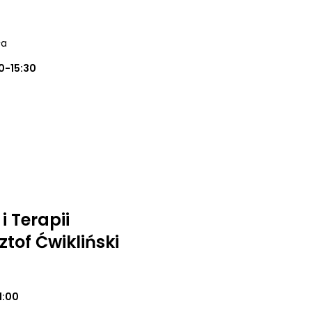
ła
0-15:30
 Terapii
tof Ćwikliński
1:00