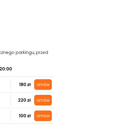
cznego parkingu, przed
20:00
180 zł
Umów
220 zł
Umów
100 zł
Umów