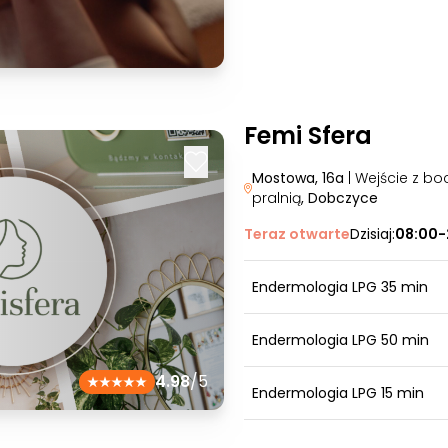
Femi Sfera
Mostowa, 16a
| Wejście z bo
pralnią
, Dobczyce
Teraz otwarte
Dzisiaj:
08:00-
Endermologia LPG 35 min
Endermologia LPG 50 min
4.98
/5
Endermologia LPG 15 min