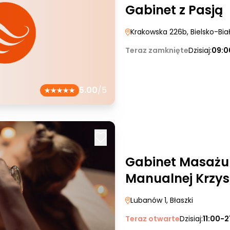
Gabinet z Pasją
Krakowska 226b
, Bielsko-Bia
Teraz zamknięte
Dzisiaj:
09:0
5.00
/5
Gabinet Masażu i
Manualnej Krzysz
Lubanów 1
, Błaszki
Teraz otwarte
Dzisiaj:
11:00-2