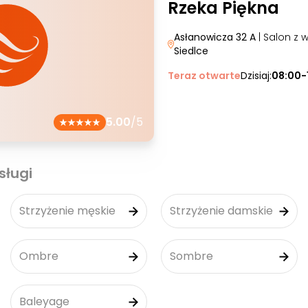
Rzeka Piękna
Asłanowicza 32 A
| Salon z 
Siedlce
Teraz otwarte
Dzisiaj:
08:00-
5.00
/5
sługi
Strzyżenie męskie
Strzyżenie damskie
Ombre
Sombre
Baleyage