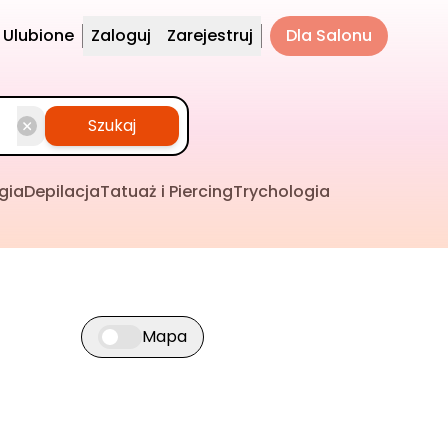
Ulubione
Zaloguj
Zarejestruj
Dla Salonu
Szukaj
gia
Depilacja
Tatuaż i Piercing
Trychologia
Mapa
Przełącz widok mapy