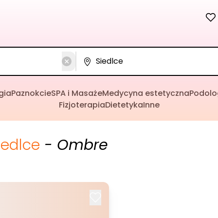
gia
Paznokcie
SPA i Masaże
Medycyna estetyczna
Podolo
Fizjoterapia
Dietetyka
Inne
iedlce
- Ombre