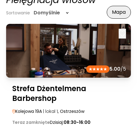
Pielęgnacja włosów
Mapa
Domyślnie
Sortowanie
5.00
/5
Strefa Dżentelmena
Barbershop
Kolejowa 19A
| lokal 1
, Ostrzeszów
Teraz zamknięte
Dzisiaj:
08:30-16:00