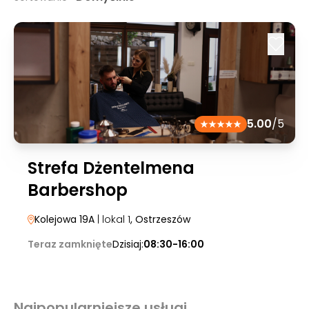
5.00
/5
Strefa Dżentelmena
Barbershop
Kolejowa 19A
| lokal 1
, Ostrzeszów
Teraz zamknięte
Dzisiaj:
08:30-16:00
Najpopularniejsze usługi