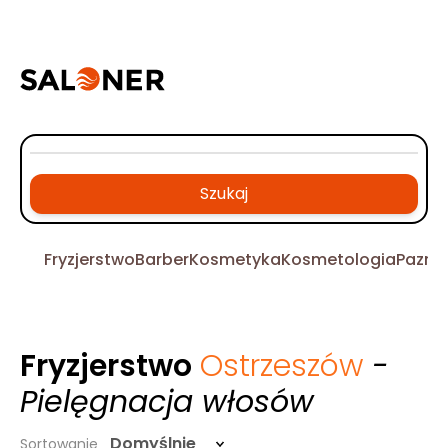
Szukaj
Fryzjerstwo
Barber
Kosmetyka
Kosmetologia
Pazno
Fryzjerstwo
Ostrzeszów
-
Pielęgnacja włosów
Domyślnie
Sortowanie