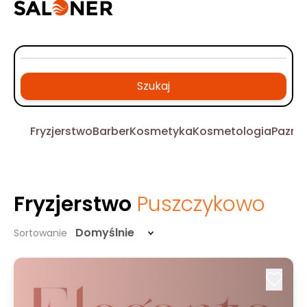
Szukaj
Fryzjerstwo
Barber
Kosmetyka
Kosmetologia
Pazno
Fryzjerstwo
Puszczykowo
Domyślnie
Sortowanie