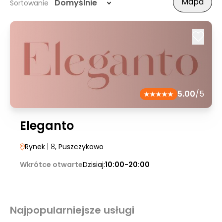
Mapa
Domyślnie
Sortowanie
5.00
/5
Eleganto
Rynek
| 8
, Puszczykowo
Wkrótce otwarte
Dzisiaj:
10:00-20:00
Najpopularniejsze usługi