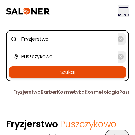
MENU
Szukaj
Fryzjerstwo
Barber
Kosmetyka
Kosmetologia
Pazno
Fryzjerstwo
Puszczykowo