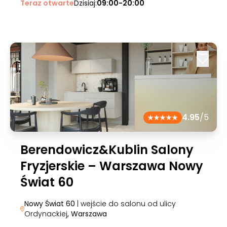
Teraz otwarte
Dzisiaj:
09:00-20:00
4.95
/5
Berendowicz&Kublin Salony
Fryzjerskie – Warszawa Nowy
Świat 60
Nowy Świat 60
| wejście do salonu od ulicy
Ordynackiej
, Warszawa