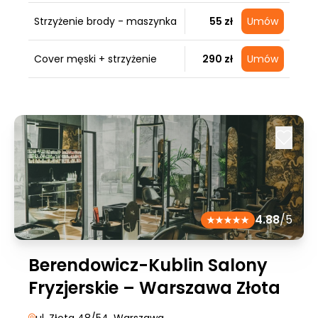
Strzyżenie brody - maszynka
55 zł
Umów
Cover męski + strzyżenie
290 zł
Umów
4.88
/5
Berendowicz-Kublin Salony
Fryzjerskie – Warszawa Złota