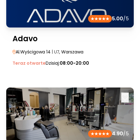
5.00
/5
Adavo
Al.Wyścigowa 14
| U7
, Warszawa
Teraz otwarte
Dzisiaj:
08:00-20:00
4.90
/5