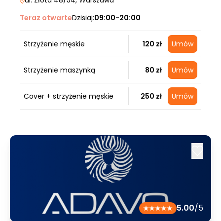
ul. Złota 48/54
, Warszawa
Teraz otwarte
Dzisiaj:
09:00-20:00
Strzyżenie męskie
120 zł
Umów
Strzyżenie maszynką
80 zł
Umów
Cover + strzyżenie męskie
250 zł
Umów
5.00
/5