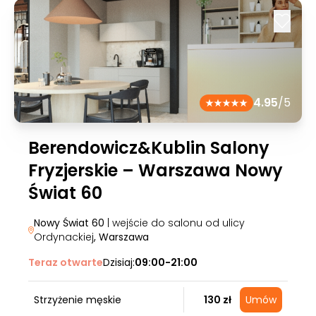
4.95
/5
Berendowicz&Kublin Salony
Fryzjerskie – Warszawa Nowy
Świat 60
Nowy Świat 60
| wejście do salonu od ulicy
Ordynackiej
, Warszawa
Teraz otwarte
Dzisiaj:
09:00-21:00
Strzyżenie męskie
130 zł
Umów