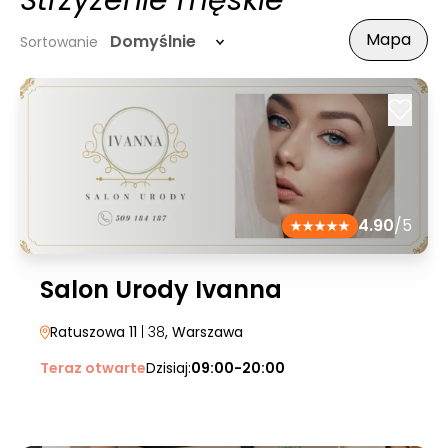
Strzyżenie męskie
Mapa
Domyślnie
Sortowanie
4.90
/5
Salon Urody Ivanna
Ratuszowa 11
| 38
, Warszawa
Teraz otwarte
Dzisiaj:
09:00-20:00