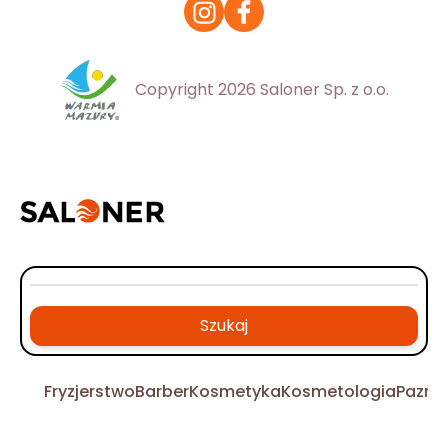
Copyright 2026 Saloner Sp. z o.o.
Szukaj
Fryzjerstwo
Barber
Kosmetyka
Kosmetologia
Pazno