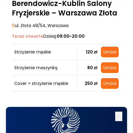
Berendowicz-Kublin Salony
Fryzjerskie – Warszawa Złota
ul. Złota 48/54
, Warszawa
Teraz otwarte
Dzisiaj:
09:00-20:00
Strzyżenie męskie
120 zł
Umów
Strzyżenie maszynką
80 zł
Umów
Cover + strzyżenie męskie
250 zł
Umów