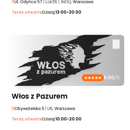
Ul. Odyńca 57
| Lok36 ( INOI)
, Warszawa
Teraz otwarte
Dzisiaj:
13:00-20:00
5.00
/5
Włos z Pazurem
Obywatelska 5
| U6
, Warszawa
Teraz otwarte
Dzisiaj:
10:00-20:00