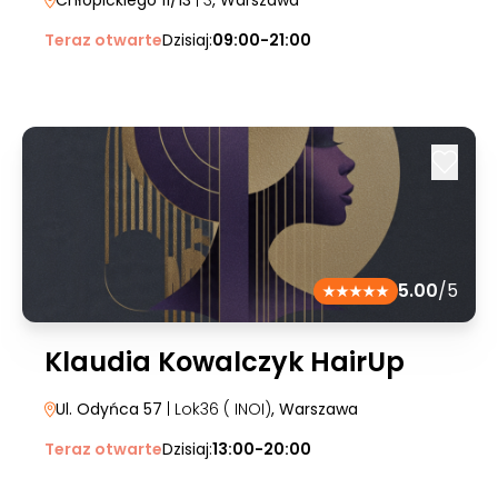
Chłopickiego 11/13
| 3
, Warszawa
Teraz otwarte
Dzisiaj:
09:00-21:00
5.00
/5
Klaudia Kowalczyk HairUp
Ul. Odyńca 57
| Lok36 ( INOI)
, Warszawa
Teraz otwarte
Dzisiaj:
13:00-20:00