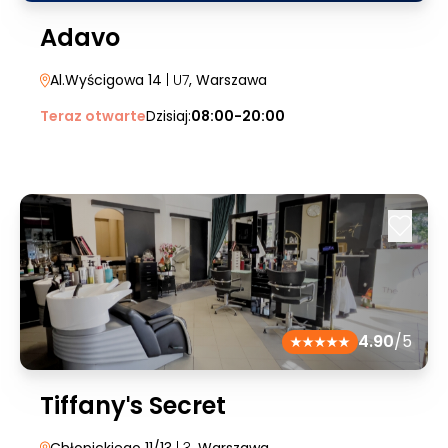
Adavo
Al.Wyścigowa 14
| U7
, Warszawa
Teraz otwarte
Dzisiaj:
08:00-20:00
4.90
/5
Tiffanyˈs Secret