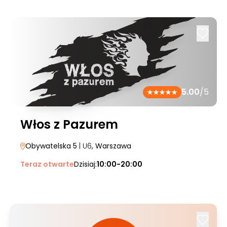
5.00
/5
Włos z Pazurem
Obywatelska 5
| U6
, Warszawa
Teraz otwarte
Dzisiaj:
10:00-20:00