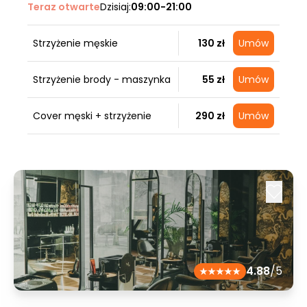
Teraz otwarte
Dzisiaj:
09:00-21:00
Strzyżenie męskie
130 zł
Umów
Strzyżenie brody - maszynka
55 zł
Umów
Cover męski + strzyżenie
290 zł
Umów
4.88
/5